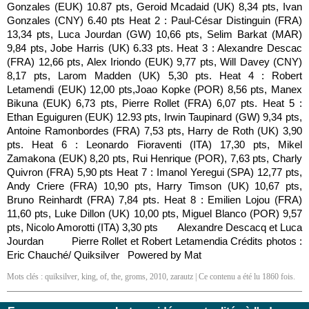
Gonzales (EUK) 10.87 pts, Geroid Mcadaid (UK) 8,34 pts, Ivan
Gonzales (CNY) 6.40 pts Heat 2 : Paul-César Distinguin (FRA)
13,34 pts, Luca Jourdan (GW) 10,66 pts, Selim Barkat (MAR)
9,84 pts, Jobe Harris (UK) 6.33 pts. Heat 3 : Alexandre Descac
(FRA) 12,66 pts, Alex Iriondo (EUK) 9,77 pts, Will Davey (CNY)
8,17 pts, Larom Madden (UK) 5,30 pts. Heat 4 : Robert
Letamendi (EUK) 12,00 pts,Joao Kopke (POR) 8,56 pts, Manex
Bikuna (EUK) 6,73 pts, Pierre Rollet (FRA) 6,07 pts. Heat 5 :
Ethan Eguiguren (EUK) 12.93 pts, Irwin Taupinard (GW) 9,34 pts,
Antoine Ramonbordes (FRA) 7,53 pts, Harry de Roth (UK) 3,90
pts. Heat 6 : Leonardo Fioraventi (ITA) 17,30 pts, Mikel
Zamakona (EUK) 8,20 pts, Rui Henrique (POR), 7,63 pts, Charly
Quivron (FRA) 5,90 pts Heat 7 : Imanol Yeregui (SPA) 12,77 pts,
Andy Criere (FRA) 10,90 pts, Harry Timson (UK) 10,67 pts,
Bruno Reinhardt (FRA) 7,84 pts. Heat 8 : Emilien Lojou (FRA)
11,60 pts, Luke Dillon (UK) 10,00 pts, Miguel Blanco (POR) 9,57
pts, Nicolo Amorotti (ITA) 3,30 pts Alexandre Descacq et Luca
Jourdan Pierre Rollet et Robert Letamendia Crédits photos :
Eric Chauché/ Quiksilver Powered by Mat
Mots clés :
quiksilver
,
king
,
of
,
the
,
groms
,
2010
,
zarautz
| Ce contenu a été lu 1860 fois.