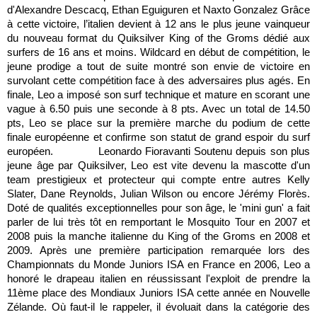
d'Alexandre Descacq, Ethan Eguiguren et Naxto Gonzalez Grâce
à cette victoire, l’italien devient à 12 ans le plus jeune vainqueur
du nouveau format du Quiksilver King of the Groms dédié aux
surfers de 16 ans et moins. Wildcard en début de compétition, le
jeune prodige a tout de suite montré son envie de victoire en
survolant cette compétition face à des adversaires plus agés. En
finale, Leo a imposé son surf technique et mature en scorant une
vague à 6.50 puis une seconde à 8 pts. Avec un total de 14.50
pts, Leo se place sur la première marche du podium de cette
finale européenne et confirme son statut de grand espoir du surf
européen. Leonardo Fioravanti Soutenu depuis son plus
jeune âge par Quiksilver, Leo est vite devenu la mascotte d'un
team prestigieux et protecteur qui compte entre autres Kelly
Slater, Dane Reynolds, Julian Wilson ou encore Jérémy Florès.
Doté de qualités exceptionnelles pour son âge, le 'mini gun' a fait
parler de lui très tôt en remportant le Mosquito Tour en 2007 et
2008 puis la manche italienne du King of the Groms en 2008 et
2009. Après une première participation remarquée lors des
Championnats du Monde Juniors ISA en France en 2006, Leo a
honoré le drapeau italien en réussissant l'exploit de prendre la
11ème place des Mondiaux Juniors ISA cette année en Nouvelle
Zélande. Où faut-il le rappeler, il évoluait dans la catégorie des