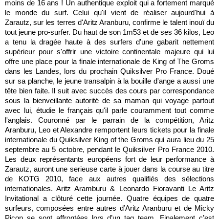
moins de 16 ans ! Un authentique exploit qui a fortement marqué
le monde du surf. Celui qu'il vient de réaliser aujourd'hui à
Zarautz, sur les terres d'Aritz Aranburu, confirme le talent inouï du
tout jeune pro-surfer. Du haut de son 1m53 et de ses 36 kilos, Leo
a tenu la dragée haute à des surfers d'une gabarit nettement
supérieur pour s'offrir une victoire continentale majeure qui lui
offre une place pour la finale internationale de King of The Groms
dans les Landes, lors du prochain Quiksilver Pro France. Doué
sur sa planche, le jeune transalpin à la bouille d'ange a aussi une
tête bien faite. Il suit avec succès des cours par correspondance
sous la bienveillante autorité de sa maman qui voyage partout
avec lui, étudie le français qu'il parle couramment tout comme
l'anglais. Couronné par le parrain de la compétition, Aritz
Aranburu, Leo et Alexandre remportent leurs tickets pour la finale
internationale du Quiksilver King of the Groms qui aura lieu du 25
septembre au 5 octobre, pendant le Quiksilver Pro France 2010.
Les deux représentants européens fort de leur performance à
Zarautz, auront une serieuse carte à jouer dans la course au titre
de KOTG 2010, face aux autres qualifiés des sélections
internationales. Aritz Aramburu & Leonardo Fioravanti Le Aritz
Invitational a clôturé cette journée. Quatre équipes de quatre
surfeurs, composées entre autres d’Aritz Aranburu et de Micky
Picon se sont affrontées lors d’un tag team. Finalement c’est