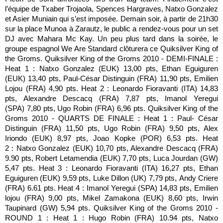
l’équipe de Txaber Trojaola, Spences Hargraves, Natxo Gonzalez
et Asier Muniain qui s’est imposée. Demain soir, à partir de 21h30
sur la place Munoa à Zarautz, le public a rendez-vous pour un set
DJ avec Mahara Mc Kay. Un peu plus tard dans la soirée, le
groupe espagnol We Are Standard clôturera ce Quiksilver King of
the Groms. Quiksilver King of the Groms 2010 - DEMI-FINALE :
Heat 1 : Natxo Gonzalez (EUK) 13,00 pts, Ethan Eguiguren
(EUK) 13,40 pts, Paul-César Distinguin (FRA) 11,90 pts, Emilien
Lojou (FRA) 4,90 pts. Heat 2 : Leonardo Fioravanti (ITA) 14,83
pts, Alexandre Descacq (FRA) 7,87 pts, Imanol Yeregui
(SPA) 7,80 pts, Ugo Robin (FRA) 6,96 pts. Quiksilver King of the
Groms 2010 - QUARTS DE FINALE : Heat 1 : Paul- César
Distinguin (FRA) 11,50 pts, Ugo Robin (FRA) 9,50 pts, Alex
Iriondo (EUK) 8,97 pts, Joao Kopke (POR) 6,53 pts. Heat
2 : Natxo Gonzalez (EUK) 10,70 pts, Alexandre Descacq (FRA)
9.90 pts, Robert Letamendia (EUK) 7,70 pts, Luca Jourdan (GW)
5,47 pts. Heat 3 : Leonardo Fioravanti (ITA) 16,27 pts, Ethan
Eguiguren (EUK) 9,59 pts, Luke Dillon (UK) 7,79 pts, Andy Criere
(FRA) 6.61 pts. Heat 4 : Imanol Yeregui (SPA) 14,83 pts, Emilien
lojou (FRA) 9,00 pts, Mikel Zamakona (EUK) 8,60 pts, Irwin
Taupinard (GW) 5,94 pts. Quiksilver King of the Groms 2010 -
ROUND 1 : Heat 1 : Hugo Robin (FRA) 10.94 pts, Natxo