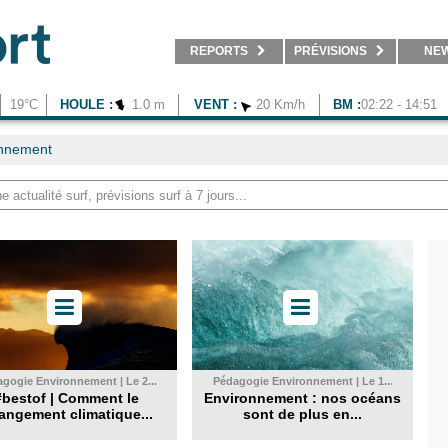
REPORTS
PRÉVISIONS
NE
19°C
HOULE :
1.0 m
VENT :
20 Km/h
BM :
02:22 - 14:51
onnement
gogie Environnement | Le 2...
Pédagogie Environnement | Le 1...
#bestof | Comment le
Environnement : nos océans
angement climatique...
sont de plus en...