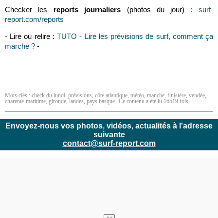
Checker les
reports journaliers
(photos du jour) :
surf-
report.com/reports
- Lire ou relire :
TUTO - Lire les prévisions de surf, comment ça
marche ?
-
Mots clés :
check du lundi
,
prévisions
,
côte atlantique
,
météo
,
manche
,
finistère
,
vendée
,
charente-maritime
,
gironde
,
landes
,
pays basque
| Ce contenu a été lu 16519 fois.
Envoyez-nous vos photos, vidéos, actualités à l'adresse
suivante
contact@surf-report.com