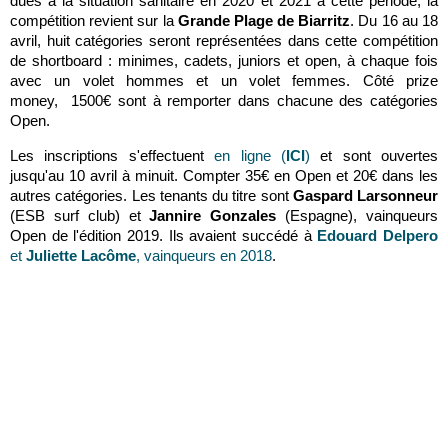
dues à la situation sanitaire en 2020 et 2021 à cette période, la
compétition revient sur la
Grande Plage de Biarritz
. Du 16 au 18
avril, huit catégories seront représentées dans cette compétition
de shortboard : minimes, cadets, juniors et open, à chaque fois
avec un volet hommes et un volet femmes. Côté prize
money, 1500€ sont à remporter dans chacune des catégories
Open.
Les inscriptions s'effectuent
en ligne (
ICI
)
et sont ouvertes
jusqu'au 10 avril à minuit. Compter 35€ en Open et 20€ dans les
autres catégories. Les tenants du titre sont
Gaspard Larsonneur
(ESB surf club) et
Jannire Gonzales
(Espagne), vainqueurs
Open de l'édition 2019. Ils avaient succédé à
Edouard Delpero
et
Juliette Lacôme
, vainqueurs en 2018
.