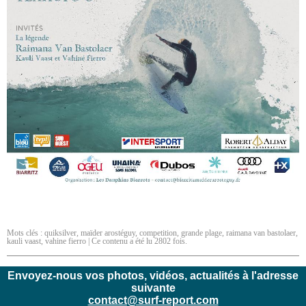
Mots clés :
quiksilver
,
maïder arostéguy
,
competition
,
grande plage
,
raimana van bastolaer
,
kauli vaast
,
vahine fierro
| Ce contenu a été lu 2802 fois.
Envoyez-nous vos photos, vidéos, actualités à l'adresse
suivante
contact@surf-report.com