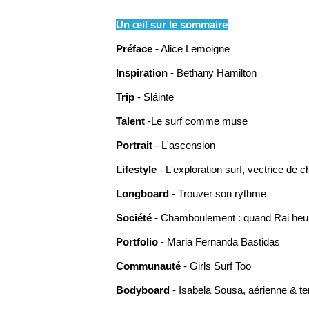
Un œil sur le sommaire
Préface
- Alice Lemoigne
Inspiration
- Bethany Hamilton
Trip
- Sláinte
Talent
-Le surf comme muse
Portrait
- L'ascension
Lifestyle
- L'exploration surf, vectrice de
Longboard
- Trouver son rythme
Société
- Chamboulement : quand Rai heur
Portfolio
- Maria Fernanda Bastidas
Communauté
- Girls Surf Too
Bodyboard
- Isabela Sousa, aérienne & te