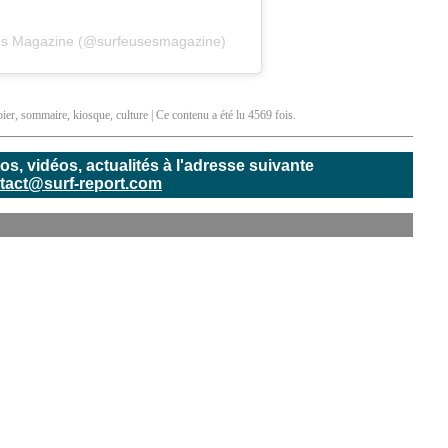
ses Magazine (@surfeusesmagazine)
pier
,
sommaire
,
kiosque
,
culture
| Ce contenu a été lu 4569 fois.
, vidéos, actualités à l'adresse suivante
tact@surf-report.com