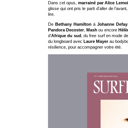
Dans cet opus,
marrainé par Alice Lemo
glisse qui ont pris le parti d'aller de l'ava
lire.
De
Bethany Hamilton
à
Johanne Defay
Pandora Decoster
,
Mash
ou encore
Hélè
d'
Afrique du sud
, du free surf en mode d
du longboard avec
Laure Mayer
au bodybo
résilience, pour accompagner votre été.