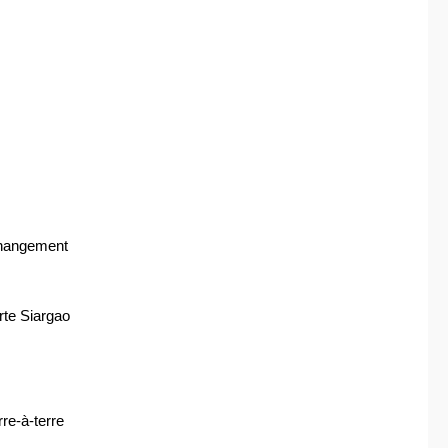
 changement
te Siargao
rre-à-terre