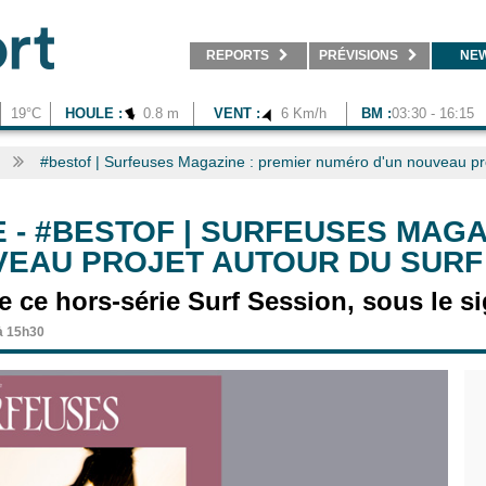
REPORTS
PRÉVISIONS
NE
19°C
HOULE :
0.8 m
VENT :
6 Km/h
BM :
03:30 - 16:15
#bestof | Surfeuses Magazine : premier numéro d'un nouveau pro
E
-
#BESTOF | SURFEUSES MAGA
EAU PROJET AUTOUR DU SURF 
ce hors-série Surf Session, sous le sig
 à 15h30