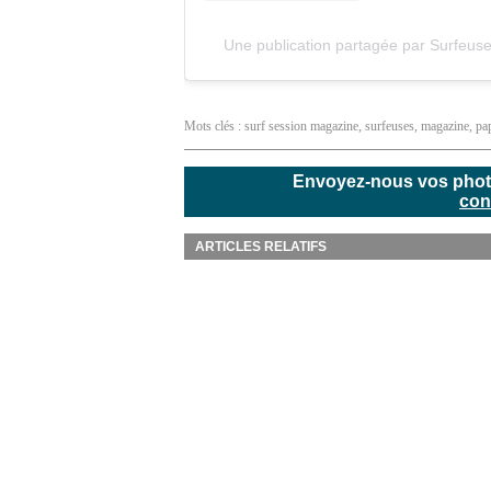
Une publication partagée par Surfeu
Mots clés :
surf session magazine
,
surfeuses
,
magazine
,
pa
Envoyez-nous vos photos
con
ARTICLES RELATIFS