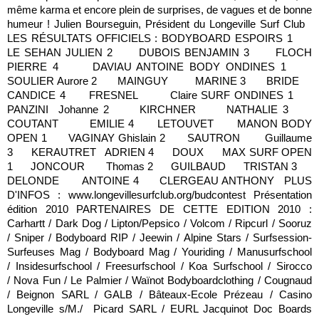
même karma et encore plein de surprises, de vagues et de bonne
humeur ! Julien Bourseguin, Président du Longeville Surf Club
LES RÉSULTATS OFFICIELS : BODYBOARD ESPOIRS 1
LE SEHAN JULIEN 2 DUBOIS BENJAMIN 3 FLOCH
PIERRE 4 DAVIAU ANTOINE BODY ONDINES 1
SOULIER Aurore 2 MAINGUY MARINE 3 BRIDE
CANDICE 4 FRESNEL Claire SURF ONDINES 1
PANZINI Johanne 2 KIRCHNER NATHALIE 3
COUTANT EMILIE 4 LETOUVET MANON BODY
OPEN 1 VAGINAY Ghislain 2 SAUTRON Guillaume
3 KERAUTRET ADRIEN 4 DOUX MAX SURF OPEN
1 JONCOUR Thomas 2 GUILBAUD TRISTAN 3
DELONDE ANTOINE 4 CLERGEAU ANTHONY PLUS
D'INFOS : www.longevillesurfclub.org/budcontest Présentation
édition 2010 PARTENAIRES DE CETTE EDITION 2010 :
Carhartt / Dark Dog / Lipton/Pepsico / Volcom / Ripcurl / Sooruz
/ Sniper / Bodyboard RIP / Jeewin / Alpine Stars / Surfsession-
Surfeuses Mag / Bodyboard Mag / Youriding / Manusurfschool
/ Insidesurfschool / Freesurfschool / Koa Surfschool / Sirocco
/ Nova Fun / Le Palmier / Waïnot Bodyboardclothing / Cougnaud
/ Beignon SARL / GALB / Bâteaux-Ecole Prézeau / Casino
Longeville s/M./ Picard SARL / EURL Jacquinot Doc Boards