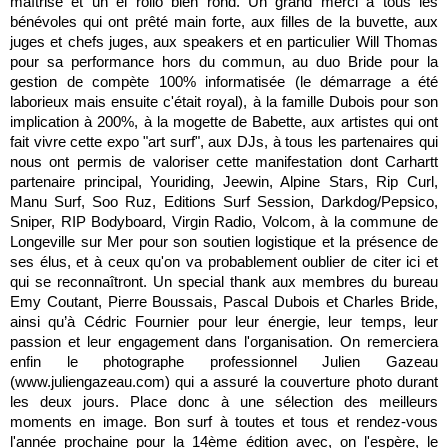
maîtrisé et un el rollo bien rond. Un grand merci à tous les
bénévoles qui ont prêté main forte, aux filles de la buvette, aux
juges et chefs juges, aux speakers et en particulier Will Thomas
pour sa performance hors du commun, au duo Bride pour la
gestion de compète 100% informatisée (le démarrage a été
laborieux mais ensuite c'était royal), à la famille Dubois pour son
implication à 200%, à la mogette de Babette, aux artistes qui ont
fait vivre cette expo "art surf", aux DJs, à tous les partenaires qui
nous ont permis de valoriser cette manifestation dont Carhartt
partenaire principal, Youriding, Jeewin, Alpine Stars, Rip Curl,
Manu Surf, Soo Ruz, Editions Surf Session, Darkdog/Pepsico,
Sniper, RIP Bodyboard, Virgin Radio, Volcom, à la commune de
Longeville sur Mer pour son soutien logistique et la présence de
ses élus, et à ceux qu'on va probablement oublier de citer ici et
qui se reconnaîtront. Un special thank aux membres du bureau
Emy Coutant, Pierre Boussais, Pascal Dubois et Charles Bride,
ainsi qu’à Cédric Fournier pour leur énergie, leur temps, leur
passion et leur engagement dans l'organisation. On remerciera
enfin le photographe professionnel Julien Gazeau
(www.juliengazeau.com) qui a assuré la couverture photo durant
les deux jours. Place donc à une sélection des meilleurs
moments en image. Bon surf à toutes et tous et rendez-vous
l'année prochaine pour la 14ème édition avec, on l'espère, le