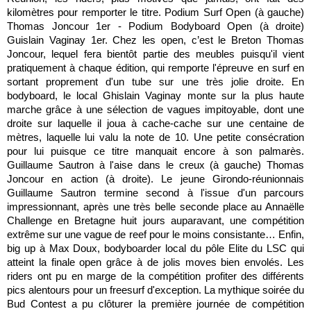
kilomètres pour remporter le titre. Podium Surf Open (à gauche)
Thomas Joncour 1er - Podium Bodyboard Open (à droite)
Guislain Vaginay 1er. Chez les open, c’est le Breton Thomas
Joncour, lequel fera bientôt partie des meubles puisqu'il vient
pratiquement à chaque édition, qui remporte l'épreuve en surf en
sortant proprement d'un tube sur une très jolie droite. En
bodyboard, le local Ghislain Vaginay monte sur la plus haute
marche grâce à une sélection de vagues impitoyable, dont une
droite sur laquelle il joua à cache-cache sur une centaine de
mètres, laquelle lui valu la note de 10. Une petite consécration
pour lui puisque ce titre manquait encore à son palmarès.
Guillaume Sautron à l'aise dans le creux (à gauche) Thomas
Joncour en action (à droite). Le jeune Girondo-réunionnais
Guillaume Sautron termine second à l'issue d'un parcours
impressionnant, après une très belle seconde place au Annaëlle
Challenge en Bretagne huit jours auparavant, une compétition
extrême sur une vague de reef pour le moins consistante… Enfin,
big up à Max Doux, bodyboarder local du pôle Elite du LSC qui
atteint la finale open grâce à de jolis moves bien envolés. Les
riders ont pu en marge de la compétition profiter des différents
pics alentours pour un freesurf d'exception. La mythique soirée du
Bud Contest a pu clôturer la première journée de compétition