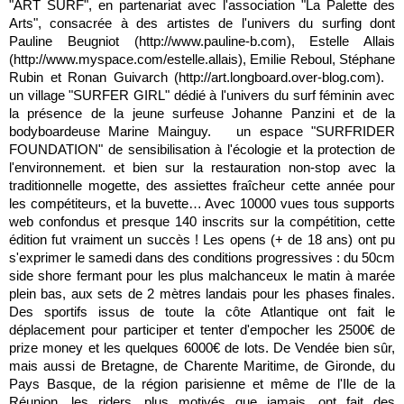
"ART SURF", en partenariat avec l'association "La Palette des
Arts", consacrée à des artistes de l'univers du surfing dont
Pauline Beugniot (http://www.pauline-b.com), Estelle Allais
(http://www.myspace.com/estelle.allais), Emilie Reboul, Stéphane
Rubin et Ronan Guivarch (http://art.longboard.over-blog.com).
un village "SURFER GIRL" dédié à l'univers du surf féminin avec
la présence de la jeune surfeuse Johanne Panzini et de la
bodyboardeuse Marine Mainguy. un espace "SURFRIDER
FOUNDATION" de sensibilisation à l'écologie et la protection de
l'environnement. et bien sur la restauration non-stop avec la
traditionnelle mogette, des assiettes fraîcheur cette année pour
les compétiteurs, et la buvette… Avec 10000 vues tous supports
web confondus et presque 140 inscrits sur la compétition, cette
édition fut vraiment un succès ! Les opens (+ de 18 ans) ont pu
s'exprimer le samedi dans des conditions progressives : du 50cm
side shore fermant pour les plus malchanceux le matin à marée
plein bas, aux sets de 2 mètres landais pour les phases finales.
Des sportifs issus de toute la côte Atlantique ont fait le
déplacement pour participer et tenter d'empocher les 2500€ de
prize money et les quelques 6000€ de lots. De Vendée bien sûr,
mais aussi de Bretagne, de Charente Maritime, de Gironde, du
Pays Basque, de la région parisienne et même de l'Ile de la
Réunion, les riders, plus motivés que jamais, ont fait des