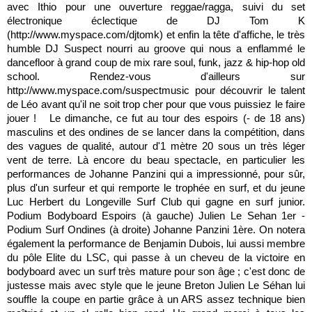
avec Ithio pour une ouverture reggae/ragga, suivi du set
électronique éclectique de DJ Tom K
(http://www.myspace.com/djtomk) et enfin la tête d'affiche, le très
humble DJ Suspect nourri au groove qui nous a enflammé le
dancefloor à grand coup de mix rare soul, funk, jazz & hip-hop old
school. Rendez-vous d'ailleurs sur
http://www.myspace.com/suspectmusic pour découvrir le talent
de Léo avant qu'il ne soit trop cher pour que vous puissiez le faire
jouer ! Le dimanche, ce fut au tour des espoirs (- de 18 ans)
masculins et des ondines de se lancer dans la compétition, dans
des vagues de qualité, autour d'1 mètre 20 sous un très léger
vent de terre. Là encore du beau spectacle, en particulier les
performances de Johanne Panzini qui a impressionné, pour sûr,
plus d'un surfeur et qui remporte le trophée en surf, et du jeune
Luc Herbert du Longeville Surf Club qui gagne en surf junior.
Podium Bodyboard Espoirs (à gauche) Julien Le Sehan 1er -
Podium Surf Ondines (à droite) Johanne Panzini 1ère. On notera
également la performance de Benjamin Dubois, lui aussi membre
du pôle Elite du LSC, qui passe à un cheveu de la victoire en
bodyboard avec un surf très mature pour son âge ; c'est donc de
justesse mais avec style que le jeune Breton Julien Le Séhan lui
souffle la coupe en partie grâce à un ARS assez technique bien