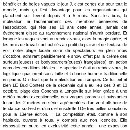
bénéficier de belles vagues le jour J, c'est certes dur pour tout le
monde, mais ça l’est davantage pour les organisateurs qui
planchent sur l'event depuis 4 à 5 mois. Sans les bras, la
motivation ni l'acharnement des membres bénévoles de
l'association, qui fête ses 10 ans cette année, jamais cet
événement glisse au rayonnement national n'aurait perduré. Et
lorsque les vagues sont au rendez-vous, alors la magie opère, et
les mois de travail sont oubliés au profit du plaisir et de l'extase de
voir notre plage locale noire de spectateurs en plein mois
d'octobre, admirant paisiblement le show offert par la crème des
surfeurs(euses) et bodyboarders(euses) français(es) en action
dans des conditions idéales. Le spectacle était au rendez-vous, la
logistique quasiment sans faille et la bonne humeur traditionnelle
en prime. On dirait que la malédiction est rompue. Ce fut bel et
bien LE Bud Contest de la décennie qui a eu lieu ces 9 et 10
octobre, plage des Conches à Longeville sur Mer, grâce à une
météo marine exceptionnelle, des vagues propres et puissantes
frisant les 2 mètres en série, agrémentées d'un vent offshore de
tendance sud-est et d'un ciel ensoleillé ! De très belles conditions
pour la 13ème édition. La compétition était, comme à son
habitude, ouverte à tous, y compris aux non licenciés. Elle
disposait en outre, en exclusivité cette année : une exposition