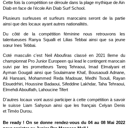
Cette fois la compétition se déroule dans la plage mythique de Ain 
Diab en face de l'école Ain Diab Surf School.
Plusieurs surfeuses et surfeurs marocains seront de la partie 
ainsi que des locaux ayant autres nationalités.
Du côté de la compétition féminine nous retrouvons les
talentueuses Ranya Squalli et Lilias Tebbai ainsi que sa jeune
sœur Ines Tebbai.
Coté masculin c'est Neil Aboufiras classé en 2021 8eme du
championnat Pro Junior Europeen qui lead le contingent marocain
suivi par les prometteurs Tareq Tehraoui, Imad Elmalyani et
Ayman Gougali ainsi que Soulaimane Khaf, Bousaoudi Adnane,
Ali Hansani, Mohammed Reda Madouar, Medhi Tsouli, Rayan
Elouedrhiri, Houssine Badaoui, Sifeddine Lakhdar, Taha Tehraoui,
Elmehdi Aboulfath, Lahoucine Tifert
D'autres locaux vont aussi participer à cette compétition à savoir
le suisse Liam Sahyoun ainsi que les français Celyan Denis
et Timéo Durou.
Be ready ! On se donne rendez-vous du 04 au 08 Mai 2022 