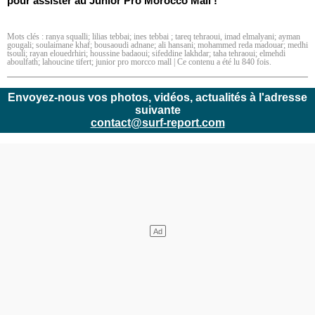
pour assister au Junior Pro Morocco Mall ! 
Mots clés :
ranya squalli; lilias tebbai; ines tebbai ; tareq tehraoui
,
imad elmalyani; ayman
gougali; soulaimane khaf; bousaoudi adnane; ali hansani; mohammed reda madouar; medhi
tsouli; rayan elouedrhiri; houssine badaoui; sifeddine lakhdar; taha tehraoui; elmehdi
aboulfath; lahoucine tifert; junior pro morcco mall
| Ce contenu a été lu 840 fois.
Envoyez-nous vos photos, vidéos, actualités à l'adresse
suivante
contact@surf-report.com