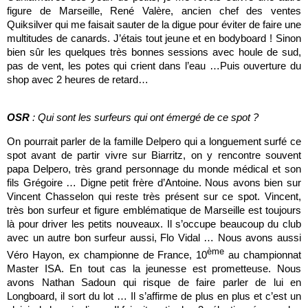
figure de Marseille, René Valère, ancien chef des ventes
Quiksilver qui me faisait sauter de la digue pour éviter de faire une
multitudes de canards. J’étais tout jeune et en bodyboard !
Sinon
bien sûr les quelques très bonnes sessions avec houle de sud,
pas de vent, les potes qui crient dans l’eau …Puis ouverture du
shop avec 2 heures de retard…
OSR
:
Qui sont les surfeurs qui ont émergé de ce spot ?
On pourrait parler de la famille Delpero qui a longuement surfé ce
spot avant de partir vivre sur Biarritz, on y rencontre souvent
papa Delpero, très grand personnage du monde médical et son
fils Grégoire … Digne petit frère d’Antoine. Nous avons bien sur
Vincent Chasselon qui reste très présent sur ce spot. Vincent,
très bon surfeur et figure emblématique de Marseille est toujours
là pour driver les petits nouveaux. Il s’occupe beaucoup du club
avec un autre bon surfeur aussi, Flo Vidal … Nous avons aussi
ème
Véro Hayon, ex championne de France, 10
au championnat
Master ISA. En tout cas la jeunesse est prometteuse. Nous
avons Nathan Sadoun qui risque de faire parler de lui en
Longboard, il sort du lot … Il s’affirme de plus en plus et c’est un