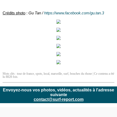
Crédits photo
:
Gu Tan /
https://www.facebook.com/gu.tan.3
Mots clés :
tour de france
,
spots
,
local
,
marseille
,
surf
,
bouches du rhone
| Ce contenu a été
lu 8828 fois.
Envoyez-nous vos photos, vidéos, actualités à l'adresse
suivante
contact@surf-report.com