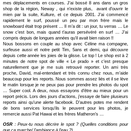
mes déplacements en courses. J’ai bossé 8 ans dans un gros
shop de la région, Neway , qui n’existe plus, avant d’ouvrir le
mien par la suite, Kulture, et ce depuis 2001. J’ai commencé
rapidement le surf, poussé un peu par mon frère mais le
snowboard était trop présent … Il m’a dit : un jour, tu verras … Le
snow c’est bon, mais quand t’auras persévéré en surf … J’ai
compris depuis de longues années qu’il avait bien raison !!
Nous bossons en couple au shop avec Céline ma compagne,
surfeuse aussi et notre petit Tim, 5ans et demi, qui découvre
depuis cette année les joies de la glisse. Le top ! Le shop est à 2
minutes de notre spot de ville « Le prado » et c’est presque
naturellement que je me suis retrouvé reporter. Un ami très
proche, David, mal-entendant et très connu chez nous, m’aide
beaucoup pour les reports. Nous sommes assez liés et il se lève
le matin lorsque je ne peux pas pour prendre les photos du spot
… Super cool. A deux, nous essayons d’être au mieux pour un
report précis. Lors des jours d’actions, j’essaye de faire plusieurs
reports ainsi qu’une alerte facebook. D’autres potes me rendent
de bons services lorsqu’ils le peuvent pour les photos, je
remercie aussi Pat Hawai et les frères Matheron’s …
OSR
: Peux-tu nous décrire le spot ? (Quelles conditions pour
que ça marche/ l’ambiance à l’eau ?)