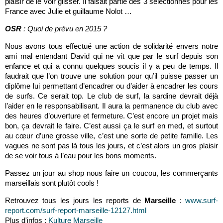
plaisir de le voir glisser. Il faisait partie des 3 sélectionnés pour les
France avec Julie et guillaume Nolot …
OSR
: Quoi de prévu en 2015 ?
Nous avons tous effectué une action de solidarité envers notre
ami mal entendant David qui ne vit que par le surf depuis son
enfance et qui a connu quelques soucis il y a peu de temps. Il
faudrait que l’on trouve une solution pour qu’il puisse passer un
diplôme lui permettant d’encadrer ou d’aider à encadrer les cours
de surfs. Ce serait top. Le club de surf, la sardine devrait déjà
l’aider en le responsabilisant. Il aura la permanence du club avec
des heures d’ouverture et fermeture. C’est encore un projet mais
bon, ça devrait le faire. C’est aussi ça le surf en med, et surtout
au cœur d’une grosse ville, c’est une sorte de petite famille. Les
vagues ne sont pas là tous les jours, et c’est alors un gros plaisir
de se voir tous à l’eau pour les bons moments.
Passez un jour au shop nous faire un coucou, les commerçants
marseillais sont plutôt cools !
Retrouvez tous les jours les reports de
Marseille
:
www.surf-
report.com/surf-report-marseille-12127.html
Plus d'infos :
Kulture Marseille