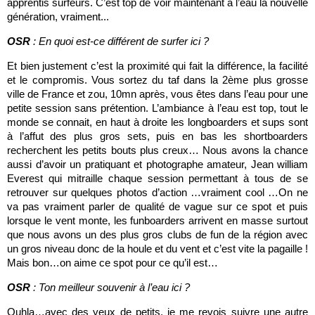
apprentis surfeurs. C’est top de voir maintenant à l’eau la nouvelle
génération, vraiment...
OSR
: En quoi est-ce différent de surfer ici ?
Et bien justement c’est la proximité qui fait la différence, la facilité
et le compromis. Vous sortez du taf dans la 2ème plus grosse
ville de France et zou, 10mn après, vous êtes dans l’eau pour une
petite session sans prétention. L’ambiance à l’eau est top, tout le
monde se connait, en haut à droite les longboarders et sups sont
à l’affut des plus gros sets, puis en bas les shortboarders
recherchent les petits bouts plus creux… Nous avons la chance
aussi d’avoir un pratiquant et photographe amateur, Jean william
Everest qui mitraille chaque session permettant à tous de se
retrouver sur quelques photos d’action …vraiment cool …On ne
va pas vraiment parler de qualité de vague sur ce spot et puis
lorsque le vent monte, les funboarders arrivent en masse surtout
que nous avons un des plus gros clubs de fun de la région avec
un gros niveau donc de la houle et du vent et c’est vite la pagaille !
Mais bon…on aime ce spot pour ce qu’il est…
OSR
: Ton meilleur souvenir à l’eau ici ?
Ouhla…avec des yeux de petits, je me revois suivre une autre