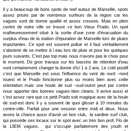
Il y a beaucoup de bons spots de reef autour de Marseille, spots
assez prisés par de nombreux surfeurs de la région car les
vagues sont de bonne qualité et assez creuses. Mais en plein
centre de notre ville se trouve ce bon Vieux Prado. Un spot
malheureusement situé à la sortie d’une zone d’évacuation du
surplus d’eau de la station d’épuration de Marseille lors de pluies
importantes. Ce spot est souvent pollué et il faut véritablement
s’abstenir de se mettre à l eau lors de pluie et pour les quelques
jours suivants. C’est pas top mais nous n’avons pas le choix pour
le moment. De gros travaux sur les bassins de rétention d’eau
vont certainement changer la donne d’ici 1 à 2 ans. Le coté positif
c’est que Marseille est sous l’influence du vent de nord –nord
/ouest et le Prado fonctionne plus ou moins bien avec cette
orientation mais une houle de sud –sud-ouest peut par contre
nous apporter des bonnes vagues bien cleans. Il arrive aussi et
c’est assez rare que ce petit Prado soit magique avec de la houle
de sud-est donc il y a souvent de quoi glisser à 10 minutes du
centre-ville. Parfait pour une session entre midi et deux. Nous
avons la chance aussi d’avoir un bon club, la sardine surf club,
qui possède ses locaux sur le spot avec un très bon prof, Flo de
la 13EM vagues, qui s’occupe parfaitement des youth et