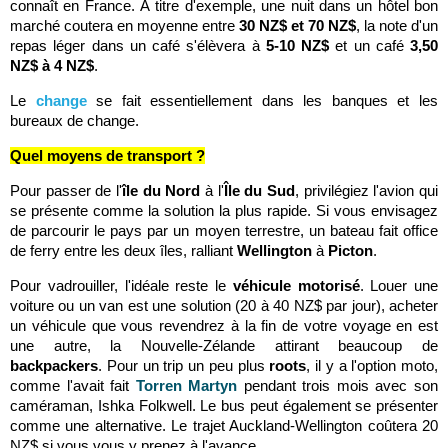
connaît en France. À titre d'exemple, une nuit dans un hôtel bon
marché coutera en moyenne entre
30 NZ$ et 70 NZ$
, la note d'un
repas léger dans un café s'élèvera à
5-10 NZ$
et un café
3,50
NZ$ à 4 NZ$
.
Le
change
se fait essentiellement dans les banques et les
bureaux de change.
Quel moyens de transport ?
Pour passer de l'
île du Nord
à l'
Île du Sud
, privilégiez l'avion qui
se présente comme la solution la plus rapide. Si vous envisagez
de parcourir le pays par un moyen terrestre, un bateau fait office
de ferry entre les deux îles, ralliant
Wellington
à
Picton
.
Pour vadrouiller, l'idéale reste le
véhicule motorisé
. Louer une
voiture ou un van est une solution (20 à 40 NZ$ par jour), acheter
un véhicule que vous revendrez à la fin de votre voyage en est
une autre, la Nouvelle-Zélande attirant beaucoup de
backpackers
. Pour un trip un peu plus
roots
, il y a l'option moto,
comme l'avait fait
Torren Martyn
pendant trois mois avec son
caméraman, Ishka Folkwell. Le bus peut également se présenter
comme une alternative. Le trajet Auckland-Wellington coûtera 20
NZ$ si vous vous y prenez à l'avance.