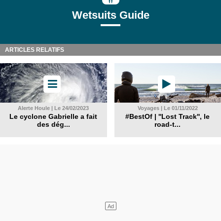
Wetsuits Guide
ARTICLES RELATIFS
Alerte Houle | Le 24/02/2023
Voyages | Le 01/11/2022
Le cyclone Gabrielle a fait
#BestOf | ''Lost Track'', le
des dég...
road-t...