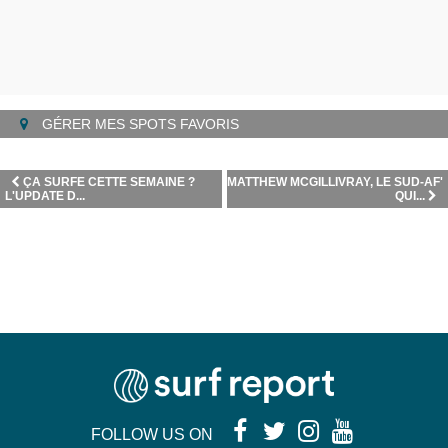
GÉRER MES SPOTS FAVORIS
ÇA SURFE CETTE SEMAINE ?
MATTHEW MCGILLIVRAY, LE SUD-AF'
L'UPDATE D...
QUI...
FOLLOW US ON