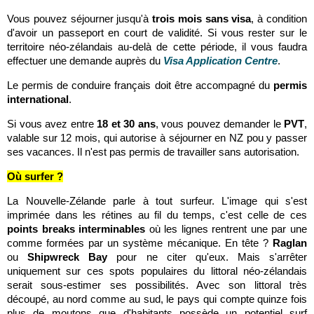
Vous pouvez séjourner jusqu'à
trois mois sans visa
, à condition
d'avoir un passeport en court de validité. Si vous rester sur le
territoire néo-zélandais au-delà de cette période, il vous faudra
effectuer une demande auprès du
Visa Application Centre
.
Le permis de conduire français doit être accompagné du
permis
international
.
Si vous avez entre
18 et 30 ans
, vous pouvez demander le
PVT
,
valable sur 12 mois, qui autorise à séjourner en NZ pou y passer
ses vacances. Il n'est pas permis de travailler sans autorisation.
Où surfer ?
La Nouvelle-Zélande parle à tout surfeur. L'image qui s'est
imprimée dans les rétines au fil du temps, c'est celle de ces
points breaks interminables
où les lignes rentrent une par une
comme formées par un système mécanique. En tête ?
Raglan
ou
Shipwreck Bay
pour ne citer qu'eux. Mais s'arrêter
uniquement sur ces spots populaires du littoral néo-zélandais
serait sous-estimer ses possibilités. Avec son littoral très
découpé, au nord comme au sud, le pays qui compte quinze fois
plus de moutons que d'habitants possède un potentiel surf