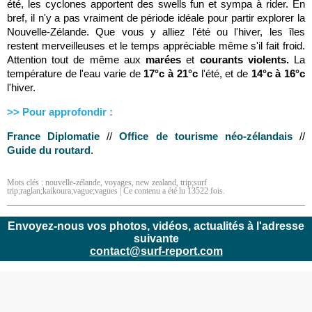
été, les cyclones apportent des swells fun et sympa à rider. En
bref, il n'y a pas vraiment de période idéale pour partir explorer la
Nouvelle-Zélande. Que vous y alliez l'été ou l'hiver, les îles
restent merveilleuses et le temps appréciable même s'il fait froid.
Attention tout de même aux
marées
et
courants violents.
La
température de l'eau varie de
17°c à 21°c
l'été, et de
14°c à 16°c
l'hiver.
>> Pour approfondir :
France Diplomatie
//
Office de tourisme néo-zélandais
//
Guide du routard
.
Mots clés :
nouvelle-zélande
,
voyages
,
new zealand
,
trip;surf
trip;raglan;kaikoura;vague;vagues
| Ce contenu a été lu 13522 fois.
Envoyez-nous vos photos, vidéos, actualités à l'adresse
suivante
contact@surf-report.com