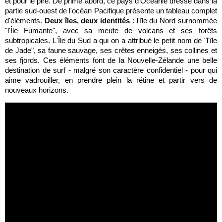
et pour le pire. De prime abord, ce pays d'Océanie dressé dans la
partie sud-ouest de l'océan Pacifique présente un tableau complet
d'éléments.
Deux îles, deux identités
: l'île du Nord surnommée
"l'Île Fumante", avec sa meute de volcans et ses forêts
subtropicales. L'Île du Sud a qui on a attribué le petit nom de "l'île
de Jade", sa faune sauvage, ses crêtes enneigés, ses collines et
ses fjords. Ces éléments font de la Nouvelle-Zélande une belle
destination de surf - malgré son caractère confidentiel - pour qui
aime vadrouiller, en prendre plein la rétine et partir vers de
nouveaux horizons.