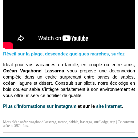
Réveil sur la plage, descendez quelques marches, surfez
Idéal pour vos vacances en famille, en couple ou entre amis,
Océan Vagabond Lassarga
vous propose une déconnexion
complète dans un cadre surprenant entre bancs de sables,
océan, lagune et désert. Construit sur pilotis, notre écolodge en
bois couleur sable s'intègre parfaitement à son environnement et
vous offre un service hôtelier de qualité.
Plus d'informations sur Instagram
et sur le
site internet
.
Mots clés :
océan vagabond lassarga
,
maroc
,
dakhla
,
lassarga
,
surf lodge
,
trip
| Ce contenu
a été lu 5974 fois.