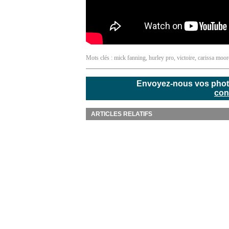
Mots clés :
mick fanning
,
hurley pro
,
victoire
,
carissa moor
Envoyez-nous vos photos
con
ARTICLES RELATIFS