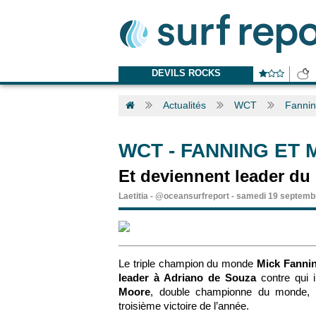
DEVILS ROCKS
Actualités
WCT
Fannin
WCT
-
FANNING ET 
Et deviennent leader du
Laetitia
-
@oceansurfreport
-
samedi 19 septemb
Le triple champion du monde
Mick Fanni
leader à Adriano de Souza
contre qui 
Moore
, double championne du monde, q
troisième victoire de l’année.