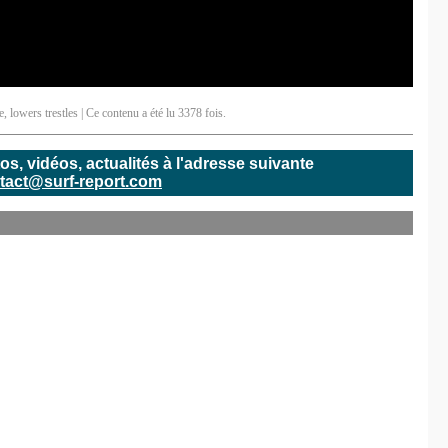
e
,
lowers trestles
| Ce contenu a été lu 3378 fois.
, vidéos, actualités à l'adresse suivante
tact@surf-report.com