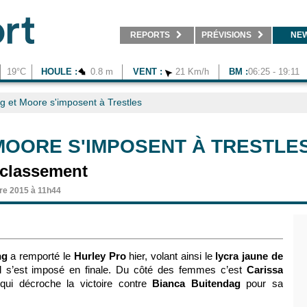
REPORTS
PRÉVISIONS
NE
19°C
HOULE :
0.8 m
VENT :
21 Km/h
BM :
06:25 - 19:11
g et Moore s'imposent à Trestles
MOORE S'IMPOSENT À TRESTLE
 classement
re 2015 à 11h44
ng
a remporté le
Hurley Pro
hier, volant ainsi le
lycra jaune de
il s’est imposé en finale. Du côté des femmes c’est
Carissa
ui décroche la victoire contre
Bianca Buitendag
pour sa