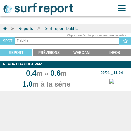
Reports
Surf report Dakhla
Cliquez sur l'étoile pour ajouter aux favoris
SPOT
REPORT
PRÉVISIONS
WEBCAM
INFOS
REPORT DAKHLA PAR
0.4
0.6
m »
m
09/04 _ 11:04
1.0
m à la série