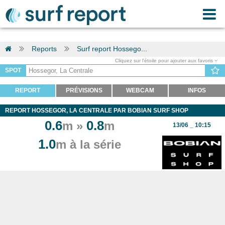
Reports
Surf report Hossego...
Cliquez sur l'étoile pour ajouter aux favoris
SPOT
REPORT
PRÉVISIONS
WEBCAM
INFOS
REPORT HOSSEGOR, LA CENTRALE PAR BOBIAN SURF SHOP
0.6
0.8
m »
m
13/06 _ 10:15
1.0
m à la série