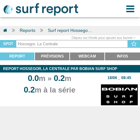
Reports
Surf report Hossego...
Cliquez sur l'étoile pour ajouter aux favoris
SPOT
REPORT
PRÉVISIONS
WEBCAM
INFOS
REPORT HOSSEGOR, LA CENTRALE PAR BOBIAN SURF SHOP
0.0
0.2
m »
m
18/06 _ 08:45
0.2
m à la série