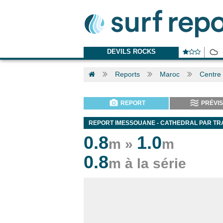
DEVILS ROCKS
Reports
Maroc
Centre
REPORT
PRÉVIS
REPORT IMESSOUANE - CATHEDRAL PAR T
0.8
1.0
m »
m
0.8
m à la série