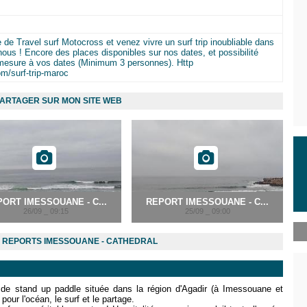
e de Travel surf Motocross et venez vivre un surf trip inoubliable dans
ous ! Encore des places disponibles sur nos dates, et possibilité
r mesure à vos dates (Minimum 3 personnes). Http
om/surf-trip-maroc
ARTAGER SUR MON SITE WEB
ORT IMESSOUANE - C...
REPORT IMESSOUANE - C...
26/09 _ 09:15
25/09 _ 09:00
 REPORTS IMESSOUANE - CATHEDRAL
 de stand up paddle située dans la région d'Agadir (à Imessouane et
ur l'océan, le surf et le partage.