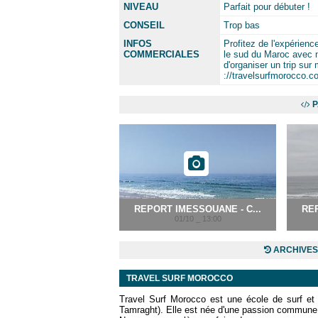
NIVEAU
Parfait pour débuter !
CONSEIL
Trop bas
INFOS
Profitez de l'expérienc
COMMERCIALES
le sud du Maroc avec n
d'organiser un trip su
://travelsurfmorocco.c
P
REPORT IMESSOUANE - C...
REP
01/10 _ 13:00
ARCHIVES
TRAVEL SURF MOROCCO
Travel Surf Morocco est une école de surf et
Tamraght). Elle est née d'une passion commune po