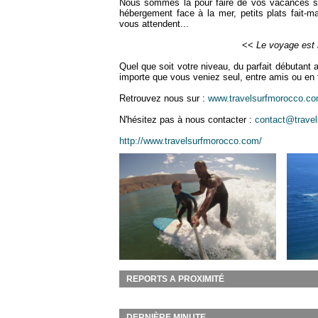
Nous sommes là pour faire de vos vacances surf
hébergement face à la mer, petits plats fait-m
vous attendent...
<<
Le voyage est n
Quel que soit votre niveau, du parfait débutant 
importe que vous veniez seul, entre amis ou en 
Retrouvez nous sur :
www.travelsurfmorocco.c
N'hésitez pas à nous contacter :
contact@trave
http://www.travelsurfmorocco.com/
REPORTS A PROXIMITÉ
DERNIÈRE MINUTE