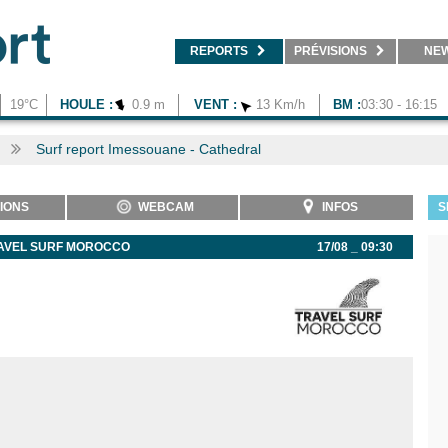
REPORTS
PRÉVISIONS
NE
19°C
HOULE :
0.9 m
VENT :
13 Km/h
BM :
03:30 - 16:15
Surf report Imessouane - Cathedral
IONS
WEBCAM
INFOS
S
RAVEL SURF MOROCCO
17/08 _ 09:30