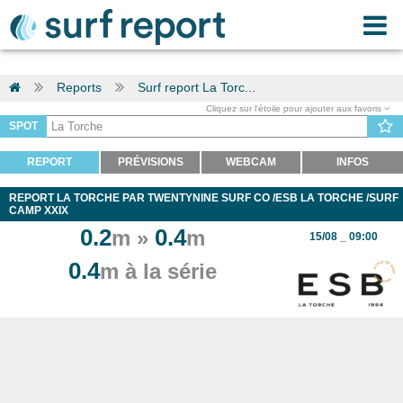
Reports
Surf report La Torc...
Cliquez sur l'étoile pour ajouter aux favoris
SPOT
REPORT
PRÉVISIONS
WEBCAM
INFOS
REPORT LA TORCHE PAR TWENTYNINE SURF CO /ESB LA TORCHE /SURF
CAMP XXIX
0.2
0.4
m »
m
15/08 _ 09:00
0.4
m à la série