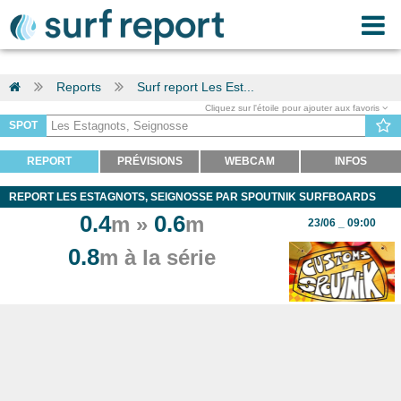
Reports
Surf report Les Est...
Cliquez sur l'étoile pour ajouter aux favoris
SPOT
REPORT
PRÉVISIONS
WEBCAM
INFOS
REPORT LES ESTAGNOTS, SEIGNOSSE PAR SPOUTNIK SURFBOARDS
0.4
0.6
m »
m
23/06 _ 09:00
0.8
m à la série