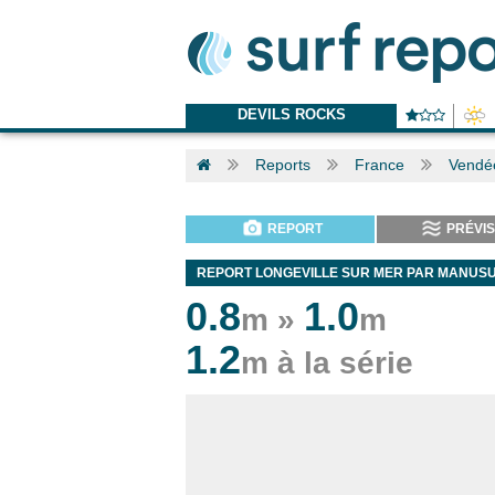
DEVILS ROCKS
Reports
France
Vendé
REPORT
PRÉVIS
REPORT LONGEVILLE SUR MER PAR MANUS
0.8
1.0
m »
m
1.2
m à la série