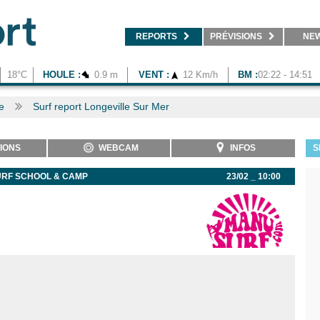
REPORTS
PRÉVISIONS
NE
18°C
HOULE :
0.9 m
VENT :
12 Km/h
BM :
02:22 - 14:51
e
Surf report Longeville Sur Mer
IONS
WEBCAM
INFOS
S
URF SCHOOL & CAMP
23/02 _ 10:00