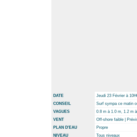
DATE
Jeudi 23 Février à 10H
CONSEIL
Surf sympa ce matin ou
VAGUES
0.8 m à 1.0 m, 1.2 m à 
VENT
Off-shore faible | Pré
PLAN D'EAU
Propre
NIVEAU
Tous niveaux