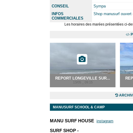
CONSEIL
Sympa
INFOS
Shop manusurf ouvert 
COMMERCIALES
Les horaires des marées présentées ci-des
P
REPORT LONGEVILLE SUR...
REP
13/05 _ 09:15
ARCHIV
MANUSURF SCHOOL & CAMP
MANU SURF HOUSE
instagram
SURF SHOP -