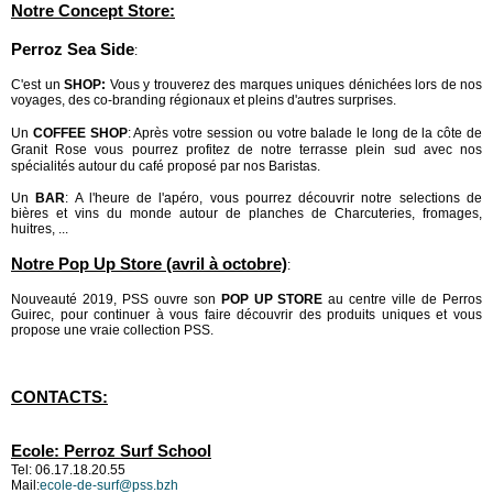
Notre Concept Store:
Perroz Sea Side
:
C'est un
SHOP:
Vous y trouverez des marques uniques dénichées lors de nos
voyages, des co-branding régionaux et pleins d'autres surprises.
Un
COFFEE SHOP
: Après votre session ou votre balade le long de la côte de
Granit Rose vous pourrez profitez de notre terrasse plein sud avec nos
spécialités autour du café proposé par nos Baristas.
Un
BAR
: A l'heure de l'apéro, vous pourrez découvrir notre selections de
bières et vins du monde autour de planches de Charcuteries, fromages,
huitres, ...
Notre Pop Up Store (avril à octobre)
:
Nouveauté 2019, PSS ouvre son
POP UP STORE
au centre ville de Perros
Guirec, pour continuer à vous faire découvrir des produits uniques et vous
propose une vraie collection PSS.
CONTACTS:
Ecole: Perroz Surf School
Tel: 06.17.18.20.55
Mail:
ecole-de-surf@pss.bzh