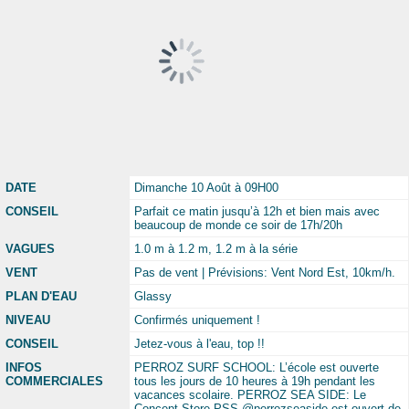
DATE
Dimanche 10 Août à 09H00
CONSEIL
Parfait ce matin jusqu’à 12h et bien mais avec
beaucoup de monde ce soir de 17h/20h
VAGUES
1.0 m à 1.2 m, 1.2 m à la série
VENT
Pas de vent | Prévisions: Vent Nord Est, 10km/h.
PLAN D'EAU
Glassy
NIVEAU
Confirmés uniquement !
CONSEIL
Jetez-vous à l'eau, top !!
INFOS
PERROZ SURF SCHOOL: L’école est ouverte
COMMERCIALES
tous les jours de 10 heures à 19h pendant les
vacances scolaire. PERROZ SEA SIDE: Le
Concept Store PSS @perrozseaside est ouvert de