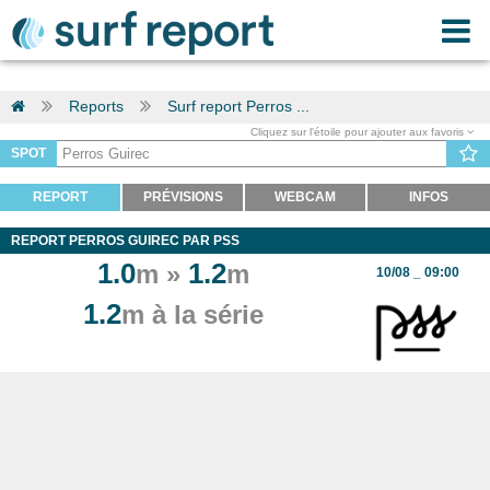
Reports
Surf report Perros ...
Cliquez sur l'étoile pour ajouter aux favoris
SPOT
REPORT
PRÉVISIONS
WEBCAM
INFOS
REPORT PERROS GUIREC PAR PSS
1.0
1.2
m »
m
10/08 _ 09:00
1.2
m à la série