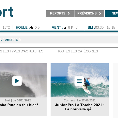
REPORTS
PRÉVISIONS
NE
19°C
HOULE :
0.9 m
VENT :
9 Km/h
BM :
03:30 - 16:15
ur amatriain
Surf | Le 08/11/2022
Contest | Le 27/06/2021
oka Puta en feu hier !
Junior Pro La Torche 2021 :
La nouvelle gé...