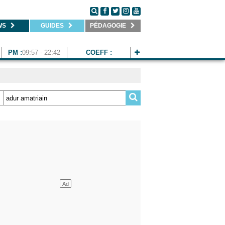
WS
GUIDES
PÉDAGOGIE
PM :
09:57 - 22:42
COEFF :