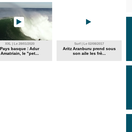
XXL | Le 28/01/2020
Surf | Le 02/08/2017
Pays basque : Adur
Aritz Aranburu prend sous
Amatriain, le "pet...
son aile les frè...