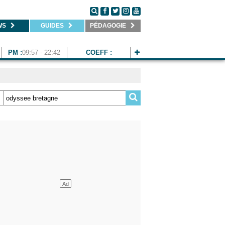
WS
GUIDES
PÉDAGOGIE
PM :
09:57 - 22:42
COEFF :