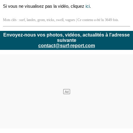
Si vous ne visualisez pas la vidéo, cliquez
ici
.
Mots clés :
surf
,
landes
,
grom
,
tricks
,
swell
,
vagues
| Ce contenu a été lu 3649 fois.
Envoyez-nous vos photos, vidéos, actualités à l'adresse
suivante
contact@surf-report.com