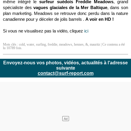
même intégré le
surfeur suédois Freddie Meadows
, grand
spécialiste des
vagues glaciales de la Mer Baltique
, dans son
plan marketing. Meadows se retrouve donc perdu dans la nature
canadienne pour y déceler de jolis barrels .
A voir en HD !
Si vous ne visualisez pas la vidéo, cliquez
ici
Mots clés :
cold
,
water
,
surfing
,
freddie
,
meadows
,
hennes
,
&
,
mauritz
| Ce contenu a été
lu 10789 fois.
Envoyez-nous vos photos, vidéos, actualités à l'adresse
suivante
contact@surf-report.com