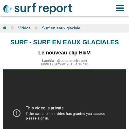
Vidéos
Surf en eaux glaciale...
SURF
-
SURF EN EAUX GLACIALES
Le nouveau clip H&M
Laetitia
-
@oceansurfreport
lundi 12 janvier 2015 à 16h10