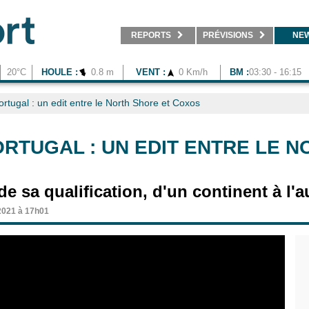
REPORTS
PRÉVISIONS
NE
20°C
HOULE :
0.8 m
VENT :
0 Km/h
BM :
03:30 - 16:15
ortugal : un edit entre le North Shore et Coxos
ORTUGAL : UN EDIT ENTRE LE 
e sa qualification, d'un continent à l'a
2021 à 17h01