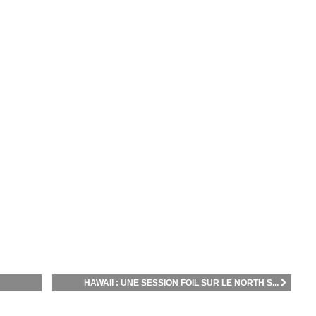
HAWAII : UNE SESSION FOIL SUR LE NORTH S...