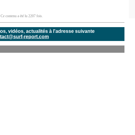
 Ce contenu a été lu 2207 fois.
, vidéos, actualités à l'adresse suivante
tact@surf-report.com