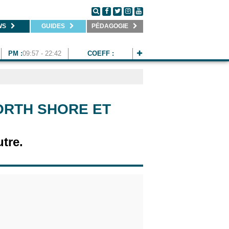
WS
GUIDES
PÉDAGOGIE
PM :
09:57 - 22:42
COEFF :
NORTH SHORE ET
utre.