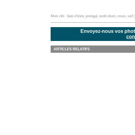
Mots clés :
liam o'brien
,
portugal
,
north shore
,
coxos
,
surf
|
Envoyez-nous vos photos
con
ARTICLES RELATIFS