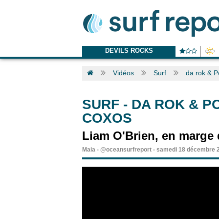
DEVILS ROCKS
Vidéos
Surf
da rok & P
SURF
-
DA ROK & P
COXOS
Liam O'Brien, en marge d
Maia
-
@oceansurfreport
-
samedi 18 décembre 