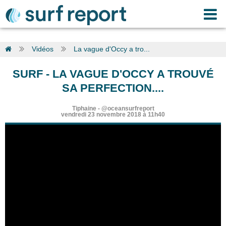
Vidéos
La vague d'Occy a tro...
SURF
-
LA VAGUE D'OCCY A TROUVÉ
SA PERFECTION....
Tiphaine
-
@oceansurfreport
vendredi 23 novembre 2018 à 11h40