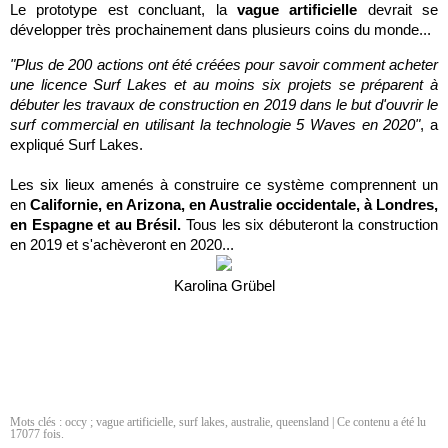
Le prototype est concluant, la
vague artificielle
devrait se
développer très prochainement dans plusieurs coins du monde...
"Plus de 200 actions ont été créées pour savoir comment acheter
une licence Surf Lakes et au moins six projets se préparent à
débuter les travaux de construction en 2019 dans le but d'ouvrir le
surf commercial en utilisant la technologie 5 Waves en 2020"
, a
expliqué Surf Lakes.
Les six lieux amenés à construire ce système comprennent un
en
Californie, en Arizona, en Australie occidentale, à Londres,
en Espagne et au Brésil.
Tous les six débuteront la construction
en 2019 et s'achèveront en 2020...
Karolina Grübel
Mots clés :
occy ; vague artificielle
,
surf lakes
,
australie
,
queensland
| Ce contenu a été lu
17077 fois.