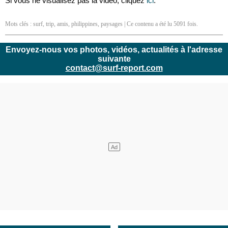
Si vous ne visualisez pas la vidéo, cliquez
ici
.
Mots clés :
surf
,
trip
,
amis
,
philippines
,
paysages
| Ce contenu a été lu 5091 fois.
Envoyez-nous vos photos, vidéos, actualités à l'adresse
suivante
contact@surf-report.com