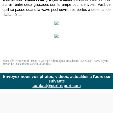
sur air, entre deux glissades sur la rampe pour s'envoler. Voilà ce
qu'il se passe quand la wave pool ouvre ses portes à cette bande
d'affamés...
Mots clés :
wave pool ; texas ; stab high ; dion agius
,
noa deane
,
kael walsh
,
harry bryant
,
mason ho
| Ce contenu a été lu 3336 fois.
Envoyez-nous vos photos, vidéos, actualités à l'adresse
suivante
contact@surf-report.com