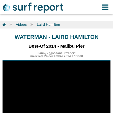
Vidéos
Laird Hamilton
WATERMAN
-
LAIRD HAMILTON
Best-Of 2014 - Malibu Pier
Fanny
-
@oceansurfreport
mercredi 24 décembre 2014 à 13h00