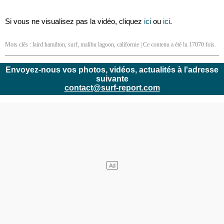
Si vous ne visualisez pas la vidéo, cliquez
ici
ou
ici
.
Mots clés :
laird hamilton
,
surf
,
malibu lagoon
,
californie
| Ce contenu a été lu 17070 fois.
Envoyez-nous vos photos, vidéos, actualités à l'adresse
suivante
contact@surf-report.com