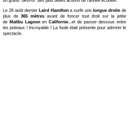
un grand "best-of" des plus belles actions de l'année écoulée.
Le 26 août dernier
Laird Hamilton
a surfé une
longue droite
de
plus de
365 mètres
avant de foncer tout droit sur la jetée
de
Malibu Lagoon
en
Californie
...et de passer dessous entre
les poteaux ! Incroyable ! La foule était présente pour admirer le
spectacle.