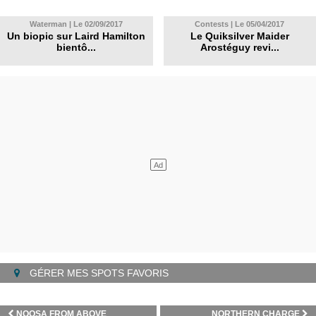
Waterman | Le 02/09/2017
Contests | Le 05/04/2017
Un biopic sur Laird Hamilton
Le Quiksilver Maider
bientô...
Arostéguy revi...
GÉRER MES SPOTS FAVORIS
NOOSA FROM ABOVE
NORTHERN CHARGE