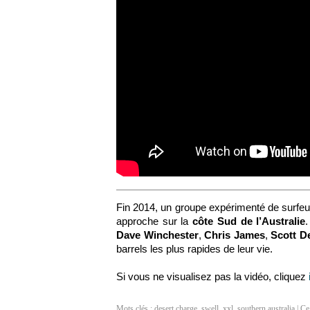
Fin 2014, un groupe expérimenté de surfeur
approche sur la
côte Sud de l’Australie
Dave Winchester
,
Chris James
,
Scott D
barrels les plus rapides de leur vie.
Si vous ne visualisez pas la vidéo, cliquez
Mots clés :
desert charge
,
swell
,
xxl
,
southern australia
| Ce