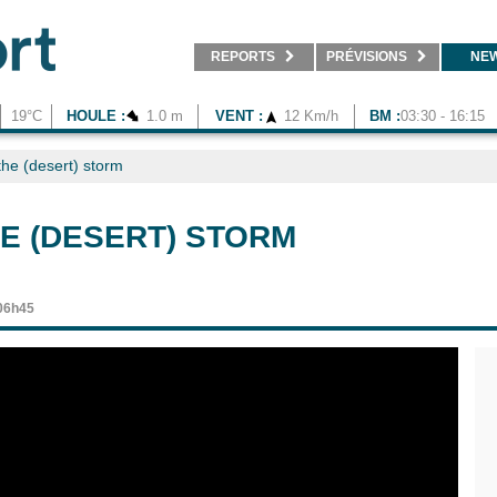
REPORTS
PRÉVISIONS
NE
19°C
HOULE :
1.0 m
VENT :
12 Km/h
BM :
03:30 - 16:15
the (desert) storm
E (DESERT) STORM
 06h45