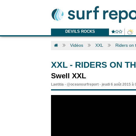
DEVILS ROCKS
Vidéos
XXL
Riders on 
XXL
-
RIDERS ON TH
Swell XXL
Laetitia
-
@oceansurfreport
-
jeudi 6 août 2015 à