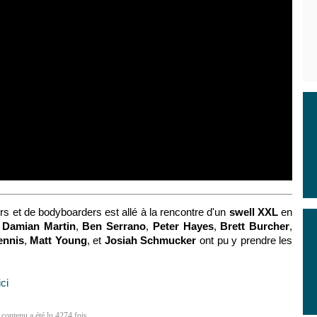
s et de bodyboarders est allé à la rencontre d'un
swell XXL
en
.
Damian Martin
,
Ben Serrano
,
Peter Hayes
,
Brett Burcher
,
ennis
,
Matt Young
, et
Josiah Schmucker
ont pu y prendre les
ici
 contenu a été lu 4274 fois.