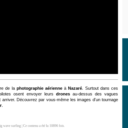
tre de la
photographie aérienne
à
Nazaré
. Surtout dans ces
pilotes osent envoyer leurs
drones
au-dessus des vagues
t arriver. Découvrez par vous-même les images d'un tournage
r
.
ig wave surfing
| Ce contenu a été lu 10896 fois.