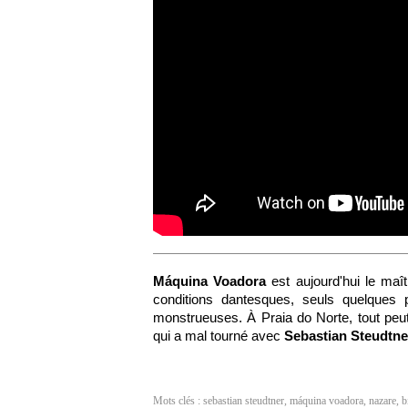
Máquina Voadora
est aujourd'hui le maî
conditions dantesques, seuls quelques 
monstrueuses. À Praia do Norte, tout peu
qui a mal tourné avec
Sebastian Steudtne
Mots clés :
sebastian steudtner
,
máquina voadora
,
nazare
,
b