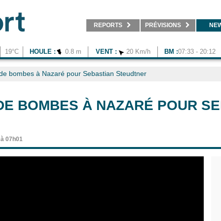
REPORTS
PRÉVISIONS
NE
19°C
HOULE :
0.8 m
VENT :
20 Km/h
BM :
07:33 - 20:12
 de bombes à Nazaré pour Sebastian Steudtner
DE BOMBES À NAZARÉ POUR SE
 à 07h01