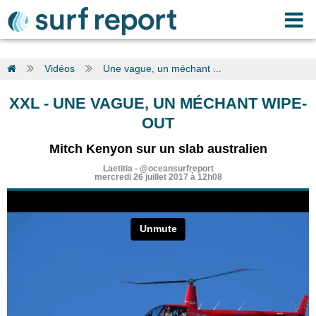
Vidéos
Une vague, un méchant ...
XXL
-
UNE VAGUE, UN MÉCHANT WIPE-
OUT
Mitch Kenyon sur un slab australien
Laetitia
-
@oceansurfreport
mercredi 26 juillet 2017 à 12h08