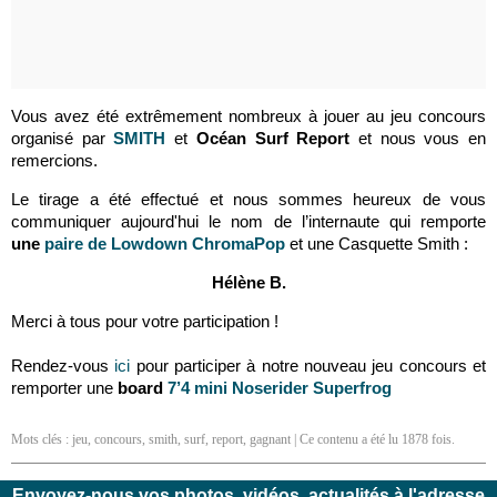
Vous avez été extrêmement nombreux à jouer au jeu concours
organisé par
SMITH
et
Océan Surf Report
et nous vous en
remercions.
Le tirage a été effectué et nous sommes heureux de vous
communiquer aujourd'hui le nom de l’internaute qui remporte
une
paire de Lowdown ChromaPop
et une Casquette Smith :
Hélène B.
Merci à tous pour votre participation !
Rendez-vous
ici
pour participer à notre nouveau jeu concours et
remporter une
board
7’4 mini Noserider Superfrog
Mots clés :
jeu
,
concours
,
smith
,
surf
,
report
,
gagnant
| Ce contenu a été lu 1878 fois.
Envoyez-nous vos photos, vidéos, actualités à l'adresse