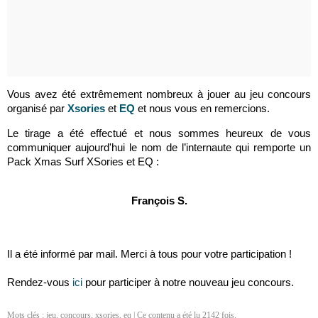
Vous avez été extrêmement nombreux à jouer au jeu concours
organisé par
Xsories
et
EQ
et nous vous en remercions.
Le tirage a été effectué et nous sommes heureux de vous
communiquer aujourd'hui le nom de l’internaute qui remporte un
Pack Xmas Surf XSories et EQ :
François S.
Il a été informé par mail. Merci à tous pour votre participation !
Rendez-vous
ici
pour participer à notre nouveau jeu concours.
Mots clés :
jeu
,
concours
,
xsories
,
eq
| Ce contenu a été lu 2142 fois.