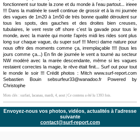
fonctionnent sur toute la zone et du monde à l'eau partout... irieee
!!! Dans la matinée le swell continue de grossir et à la mi journée
des vagues de 1m20 à 1m50 de trés bonne qualité déroulent sur
tous les spots, des gauches et des droites bien creuses,
tubulaires, le vent reste off shore c'est la gavade pour tous le
monde, avec la marée qui monte l'après midi les rides sont plus
long sur chaque vague, du super surf !!! Merci dame nature pour
nous offrir des moments comme ça, irremplaçable !!!! (tous les
jours comme ça...) En fin de journée le vent a tourné au secteur
NW modéré avec la marée descendante, même si les vagues
restaient correctes la magie, le rêve était finit... Surf out pour tout
le monde le soir !!! Crédit photos : Mitch www.surf-report.com
Sebastien Bouin sebsurfeur33@wanadoo.fr Powered by
Christophe
Mots clés :
surfari
,
lacanau
,
mardi
,
4
,
aout
| Ce contenu a été lu 1393 fois.
Envoyez-nous vos photos, vidéos, actualités à l'adresse
suivante
contact@surf-report.com