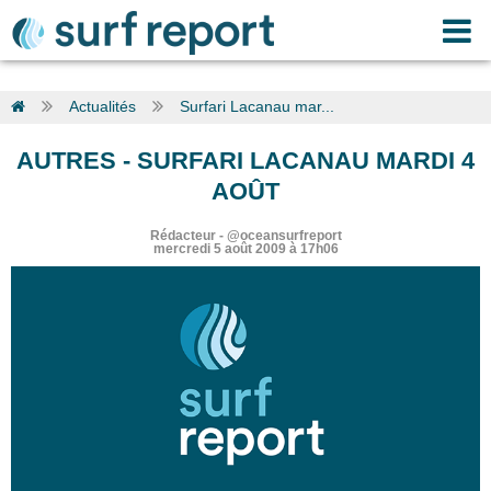
Actualités
Surfari Lacanau mar...
AUTRES
-
SURFARI LACANAU MARDI 4
AOÛT
Rédacteur
-
@oceansurfreport
mercredi 5 août 2009 à 17h06