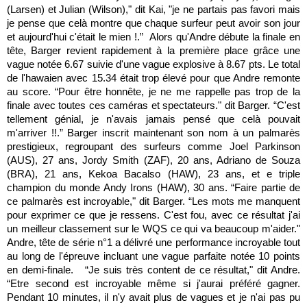
(Larsen) et Julian (Wilson)," dit Kai, "je ne partais pas favori mais
je pense que celà montre que chaque surfeur peut avoir son jour
et aujourd'hui c'était le mien !.” Alors qu'Andre débute la finale en
tête, Barger revient rapidement à la première place grâce une
vague notée 6.67 suivie d'une vague explosive à 8.67 pts. Le total
de l'hawaien avec 15.34 était trop élevé pour que Andre remonte
au score. “Pour être honnête, je ne me rappelle pas trop de la
finale avec toutes ces caméras et spectateurs." dit Barger. “C'est
tellement génial, je n'avais jamais pensé que celà pouvait
m'arriver !!.” Barger inscrit maintenant son nom à un palmarès
prestigieux, regroupant des surfeurs comme Joel Parkinson
(AUS), 27 ans, Jordy Smith (ZAF), 20 ans, Adriano de Souza
(BRA), 21 ans, Kekoa Bacalso (HAW), 23 ans, et e triple
champion du monde Andy Irons (HAW), 30 ans. “Faire partie de
ce palmarès est incroyable," dit Barger. “Les mots me manquent
pour exprimer ce que je ressens. C'est fou, avec ce résultat j'ai
un meilleur classement sur le WQS ce qui va beaucoup m'aider."
Andre, tête de série n°1 a délivré une performance incroyable tout
au long de l'épreuve incluant une vague parfaite notée 10 points
en demi-finale. “Je suis très content de ce résultat," dit Andre.
“Etre second est incroyable même si j'aurai préféré gagner.
Pendant 10 minutes, il n'y avait plus de vagues et je n'ai pas pu