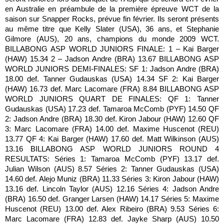
en Australie en préambule de la première épreuve WCT de la
saison sur Snapper Rocks, prévue fin février. Ils seront présents
au même titre que Kelly Slater (USA), 36 ans, et Stephanie
Gilmore (AUS), 20 ans, champions du monde 2009 WCT.
BILLABONG ASP WORLD JUNIORS FINALE: 1 – Kai Barger
(HAW) 15.34 2 – Jadson Andre (BRA) 13.67 BILLABONG ASP
WORLD JUNIORS DEMI-FINALES: SF 1: Jadson Andre (BRA)
18.00 def. Tanner Gudauskas (USA) 14.34 SF 2: Kai Barger
(HAW) 16.73 def. Marc Lacomare (FRA) 8.84 BILLABONG ASP
WORLD JUNIORS QUART DE FINALES: QF 1: Tanner
Gudauskas (USA) 17.23 def. Tamaroa McComb (PYF) 14.50 QF
2: Jadson Andre (BRA) 18.30 def. Kiron Jabour (HAW) 12.60 QF
3: Marc Lacomare (FRA) 14.00 def. Maxime Huscenot (REU)
13.77 QF 4: Kai Barger (HAW) 17.60 def. Matt Wilkinson (AUS)
13.16 BILLABONG ASP WORLD JUNIORS ROUND 4
RESULTATS: Séries 1: Tamaroa McComb (PYF) 13.17 def.
Julian Wilson (AUS) 8.57 Séries 2: Tanner Gudauskas (USA)
14.60 def. Alejo Muniz (BRA) 11.33 Séries 3: Kiron Jabour (HAW)
13.16 def. Lincoln Taylor (AUS) 12.16 Séries 4: Jadson Andre
(BRA) 16.50 def. Granger Larsen (HAW) 14.17 Séries 5: Maxime
Huscenot (REU) 13.00 def. Alex Ribeiro (BRA) 9.53 Séries 6:
Marc Lacomare (FRA) 12.83 def. Jayke Sharp (AUS) 10.50