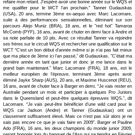
refaire mon retard. J'espère avoir une bonne année sur le WQS et
me qualifier pour le WCT l'an prochain.” Tanner Gudauskas
(USA), 20 ans, termine 3ème ex-aequo avec Marc Lacomare,
suite à des performances sensationnelles, éliminant sur son
parcours Alejo Muniz (BRA), 18 ans, et le "red hot" Tamaroa
McComb (PYF), 16 ans, avant de chuter en demi face à Andre et
sa note parfaite de 10 pts. Avec ce résultat Tanner va rejoindre
ses frères sur le circuit WQS et rechercher une qualification sur le
WCT “C'est un bon début d'année même si je n'ai pas fait mieux
que ma place de 3ème ici l'an passé," dit Gudauskas. "C'était ma
dernière année en tant que junior et donc je me lance dans le
grand bain maintenant." Marc Lacomare (FRA), 18 ans, est le
meilleur européen de l'épreuve, terminant 3ème après avoir
éliminé Jayke Sharp (AUS), 20 ans, et Maxime Huscenot (REU),
16 ans, avant de chuter face à Barger en demi. “Je vais rester en
Australie pendant un mois et participer à quelques Pro Juniors
dans le Queensland et peut-être quelques épreuves WQS.", dit
Lacomare. “Je vais peut-être bénéficier d'une wild card pour le
WQS car Jadson (Andre) et Tanner (Gudauskas) ont un
classement suffisament élevé. Mais ce n'est pas sûr alors je ne
sais pas encore ce que je vais faire en 2009". Barger et Pauline
Ado (FRA), 16 ans, les deux champions du monde junior 2009,
seront honorés lors du banquet de l'Asp qui se tiendra en Février