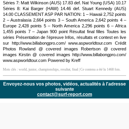
Séries 7: Matt Wilkinson (AUS) 17.83 def. Nat Young (USA) 10.17
Séries 8: Kai Barger (HAW) 14.46 def. Stuart Kennedy (AUS)
14.00 CLASSEMENT ASP PAR NATION: 1 – Hawaii 2,752 points
2 – Australasia 2,664 points 3 – South America 2,642 points 4 –
Europe 2,428 points 5 – North America 2,296 points 6 – Africa
1,455 points 7 – Japan 900 point Résultat final filles Toutes les
séries Présentation de l'épreuve Infos, résultats et contest en live
sur http://www.billabongpro.com/ www.aspworldtour.com Crédit
Photos Rowland @ covered images Robertson @ covered
images Kirstin @ covered images http://www.billabongpro.com/
www.aspworldtour.com Powered by Kreff
Mots clés :
world
,
junior
,
championships
,
resultat
,
final
| Ce contenu a été lu 1468 fois.
Envoyez-nous vos photos, vidéos, actualités à l'adresse
suivante
contact@surf-report.com