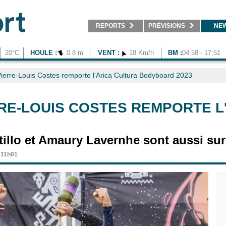
REPORTS
PRÉVISIONS
NE
20°C
HOULE :
0.8 m
VENT :
18 Km/h
BM :
04:58 - 17:51
ierre-Louis Costes remporte l'Arica Cultura Bodyboard 2023
RE-LOUIS COSTES REMPORTE L
tillo et Amaury Lavernhe sont aussi sur
à 11h01