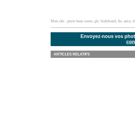
Mots clés :
pierre louis costes
,
plc
,
bodyboard
,
ibc
,
arica
,
ch
Envoyez-nous vos photos
con
ARTICLES RELATIFS