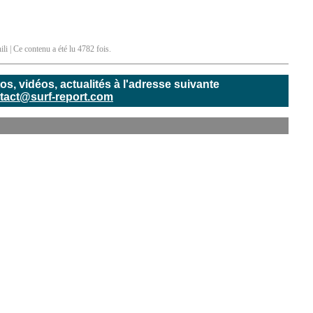
ili
| Ce contenu a été lu 4782 fois.
, vidéos, actualités à l'adresse suivante
tact@surf-report.com