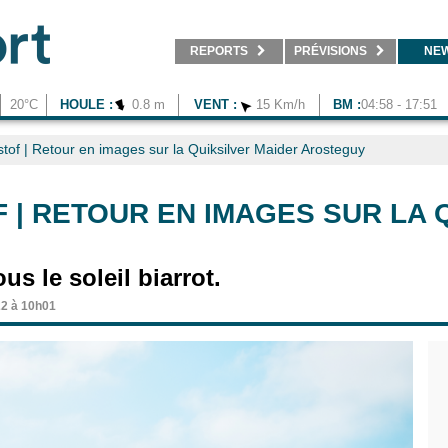
REPORTS
PRÉVISIONS
NE
20°C
HOULE :
0.8 m
VENT :
15 Km/h
BM :
04:58 - 17:51
tof | Retour en images sur la Quiksilver Maider Arosteguy
 | RETOUR EN IMAGES SUR LA 
us le soleil biarrot.
22 à 10h01