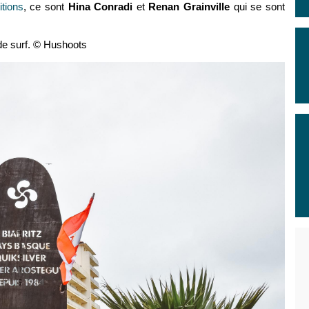
itions
, ce sont
Hina Conradi
et
Renan Grainville
qui se sont
de surf. © Hushoots