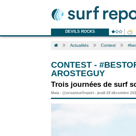
DEVILS ROCKS
Actualités
Contest
#bes
CONTEST
-
#BESTOF
AROSTEGUY
Trois journées de surf so
Maia
-
@oceansurfreport
-
jeudi 29 décembre 20