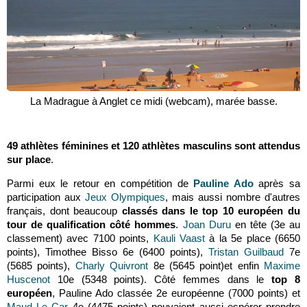
La Madrague à Anglet ce midi (webcam), marée basse.
49 athlètes féminines et 120 athlètes masculins sont attendus
sur place
.
Parmi eux le retour en compétition de
Pauline Ado
après sa
participation aux
Jeux Olympiques
, mais aussi nombre d'autres
français, dont beaucoup
classés dans le top 10 européen du
tour de qualification côté hommes
.
Joan Duru
en tête (3e au
classement) avec 7100 points,
Kauli Vaast
à la 5e place (6650
points), Timothee Bisso 6e (6400 points),
Tristan Guilbaud
7e
(5685 points),
Charly Quivront
8e (5645 point)et enfin
Maxime
Huscenot
10e (5348 points). Côté femmes dans le
top 8
européen
, Pauline Ado classée 2e européenne (7000 points) et
Maud Le Car
4e (4475 points) pouvaient aussi espérer prendre