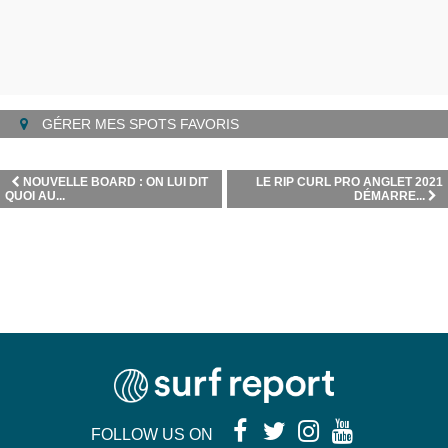
GÉRER MES SPOTS FAVORIS
NOUVELLE BOARD : ON LUI DIT
LE RIP CURL PRO ANGLET 2021
QUOI AU...
DÉMARRE...
FOLLOW US ON