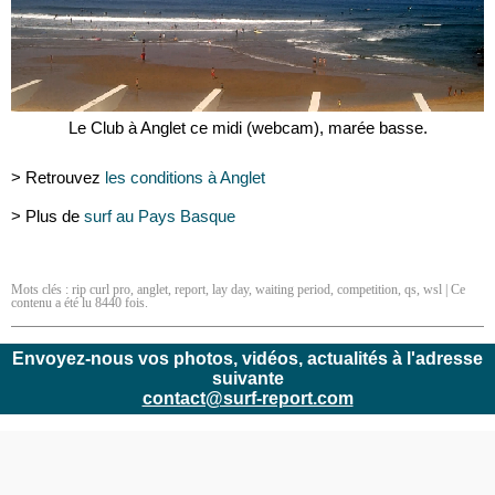
Le Club à Anglet ce midi (webcam), marée basse.
> Retrouvez
les conditions à Anglet
> Plus de
surf au Pays Basque
Mots clés :
rip curl pro
,
anglet
,
report
,
lay day
,
waiting period
,
competition
,
qs
,
wsl
| Ce
contenu a été lu 8440 fois.
Envoyez-nous vos photos, vidéos, actualités à l'adresse
suivante
contact@surf-report.com