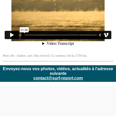
Mots clés :
londres
,
surf
,
film
,
festival
| Ce contenu a été lu 2756 fois.
Envoyez-nous vos photos, vidéos, actualités à l'adresse
suivante
contact@surf-report.com