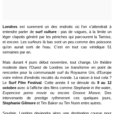
Londres
est surement un des endroits où l’on s’attendrait à
entendre parler de
surf culture
: pas de vagues, à la limite un
léger clapotis généré par les péniches qui parcourent la Tamise,
et encore. Les surfeurs là bas sont un peu comme des poissons
qu’on aurait sorti de l’eau. C'est en tout cas véridique 51
semaines par an.
Mais durant 4 jours début novembre, tout change. Un théâtre
modeste dans l’Ouest de Londres se transforme en point de
rencontre pour la communauté surf du Royaume Uni, d’Europe
voire même d’endroits reculés du monde. La raison à tout cela ?
Le
Surf Film Festival
. Cette année il se déroule du
9 au 12
octobre
avec à l'affiche des films comme
Stephanie in the water
,
Expencive porno movie
ou encore
Groove Moove
. Des
intervenants de prestige rythmeront ces quelques jours,
Stephanie Gilmore
et Tim Baker ou Tim
Nunn
entre autres.
Soudain, Londres deviendra alors une destination courue pour