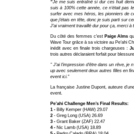
“
Je me suis entraîné si dur ces huit der
suis à 100% cette année, ce n’était pas le
surfer avec mes héros, les pionniers de c
que j’étais en tête, donc je suis parti sur 
J’ai vraiment travaillé dur pour ça, merci à 
Du côté des femmes c’est
Paige Alms
qu
Wave Tour grâce à sa victoire au Pe’ahi C
inédit avec en finale trois chargeuses :
J
trois autres déclaraient forfait pour blessure
" J’ai l’impression d’être dans un rêve, je 
up avec seulement deux autres filles en fi
event ici.”
La française Justine Dupont, auteure d'une
event.
Pe’ahi Challenge Men’s Final Results:
1 -
Billy Kemper (HAW) 29.07
2
- Greg Long (USA) 26.69
3 -
Grant Baker (ZAF) 22.47
4 -
Nic Lamb (USA) 18.89
5 -
Pedro Calado (BRA) 18.04