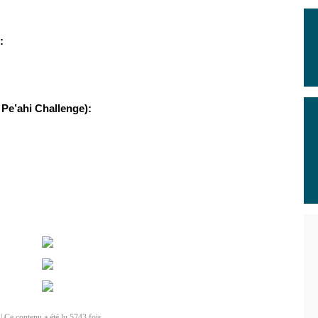
:
Pe’ahi Challenge):
| Ce contenu a été lu 5743 fois.