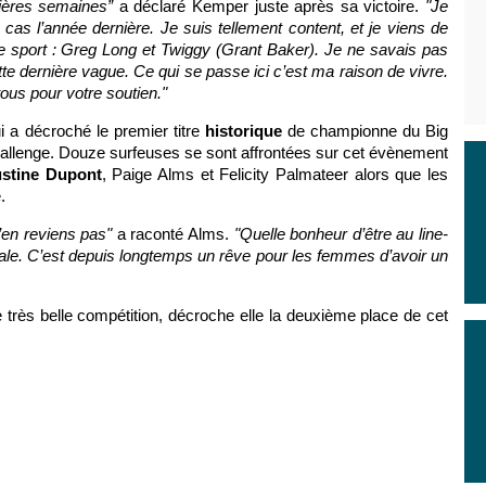
nières semaines”
a déclaré Kemper juste après sa victoire.
"Je
 cas l’année dernière. Je suis tellement content, et je viens de
e sport : Greg Long et Twiggy (Grant Baker). Je ne savais pas
cette dernière vague. Ce qui se passe ici c’est ma raison de vivre.
tous pour votre soutien."
i a décroché le premier titre
historique
de championne du Big
hallenge. Douze surfeuses se sont affrontées sur cet évènement
ustine Dupont
, Paige Alms et Felicity Palmateer alors que les
.
n’en reviens pas"
a raconté Alms.
"Quelle bonheur d’être au line-
nale. C’est depuis longtemps un rêve pour les femmes d’avoir un
 très belle compétition, décroche elle la deuxième place de cet