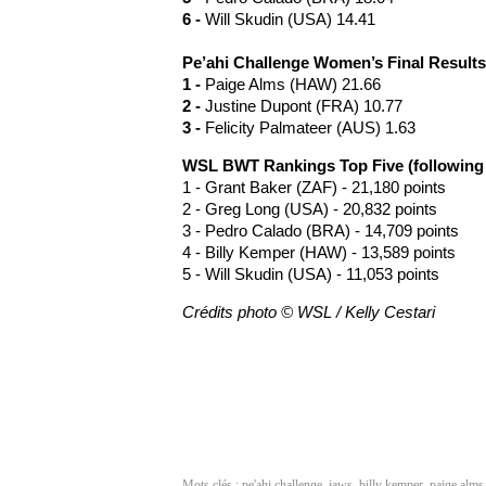
6 -
Will Skudin (USA) 14.41
Pe’ahi Challenge Women’s Final Results
1 -
Paige Alms (HAW) 21.66
2 -
Justine Dupont (FRA) 10.77
3 -
Felicity Palmateer (AUS) 1.63
WSL BWT Rankings Top Five (following 
1 - Grant Baker (ZAF) - 21,180 points
2 - Greg Long (USA) - 20,832 points
3 - Pedro Calado (BRA) - 14,709 points
4 - Billy Kemper (HAW) - 13,589 points
5 - Will Skudin (USA) - 11,053 points
Crédits photo © WSL / Kelly Cestari
Mots clés :
pe'ahi challenge
,
jaws
,
billy kemper
,
paige alms