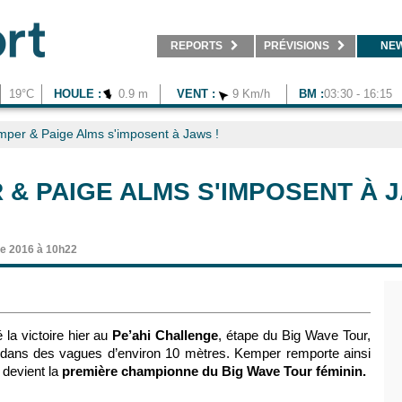
REPORTS
PRÉVISIONS
NE
19°C
HOULE :
0.9 m
VENT :
9 Km/h
BM :
03:30 - 16:15
emper & Paige Alms s'imposent à Jaws !
 & PAIGE ALMS S'IMPOSENT À J
e 2016 à 10h22
la victoire hier au
Pe’ahi Challenge
, étape du Big Wave Tour,
 dans des vagues d’environ 10 mètres. Kemper remporte ainsi
 devient la
première championne du Big Wave Tour féminin.