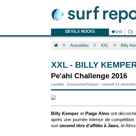
DEVILS ROCKS
Actualités
XXL
Billy K
XXL
-
BILLY KEMPER
Pe'ahi Challenge 2016
Laetitia
-
@oceansurfreport
-
samedi 12 novembr
Billy Kemper
et
Paige Alms
ont décroché 
après une journée intense de compétition
son
second titre d’affilée à Jaws
, et Alms