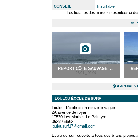
CONSEIL
Insurfable
Les horaires des marées présentées ci-des
P
REPORT CÔTE SAUVAGE, ...
REP
23/04 _ 09:00
ARCHIVES 
LOULOU ÉCOLE DE SURF
Loulou, l'école de la nouvelle vague
2A avenue de royan
17570 Les Mathes La Palmyre
0629968662
loulousurf17@gmail.com
Ecole de surf ouverte à tous dès 6 ans proposan