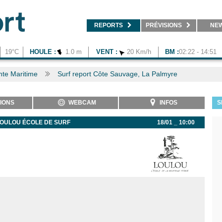
REPORTS
PRÉVISIONS
NE
19°C
HOULE :
1.0 m
VENT :
20 Km/h
BM :
02:22 - 14:51
te Maritime
Surf report Côte Sauvage, La Palmyre
IONS
WEBCAM
INFOS
S
LOULOU ÉCOLE DE SURF
18/01 _ 10:00