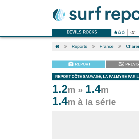
DEVILS ROCKS
Reports
France
Charen
REPORT
PRÉVIS
REPORT CÔTE SAUVAGE, LA PALMYRE PAR 
1.2
1.4
m »
m
1.4
m à la série