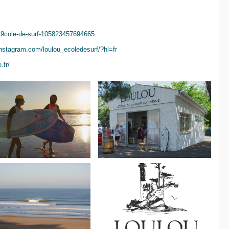
9cole-de-surf-105823457694665
instagram.com/loulou_ecoledesurf/?hl=fr
.fr/