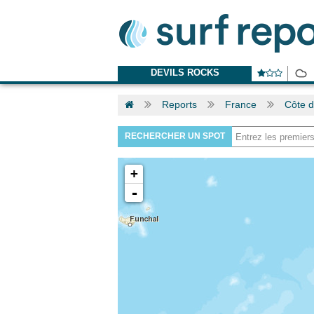
DEVILS ROCKS
Reports
France
Côte d
RECHERCHER UN SPOT
+
-