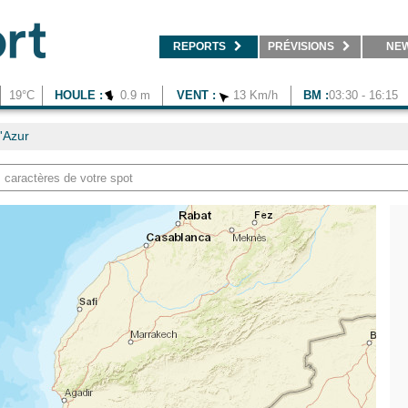
REPORTS
PRÉVISIONS
NE
19°C
HOULE :
0.9 m
VENT :
13 Km/h
BM :
03:30 - 16:15
'Azur