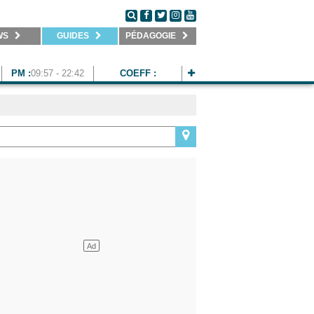
WS
GUIDES
PÉDAGOGIE
PM :
09:57 - 22:42
COEFF :