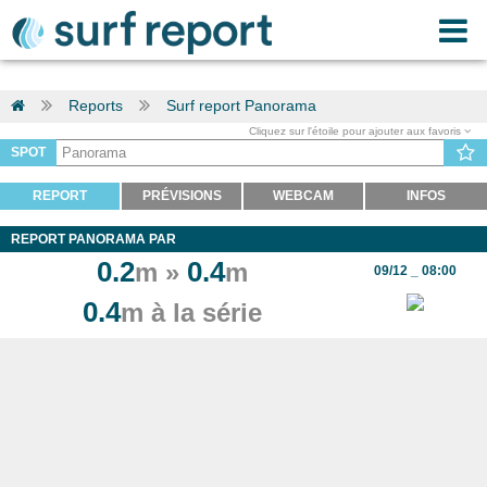
Reports
Surf report Panorama
Cliquez sur l'étoile pour ajouter aux favoris
SPOT
REPORT
PRÉVISIONS
WEBCAM
INFOS
REPORT PANORAMA PAR
0.2
0.4
m »
m
09/12 _ 08:00
0.4
m à la série