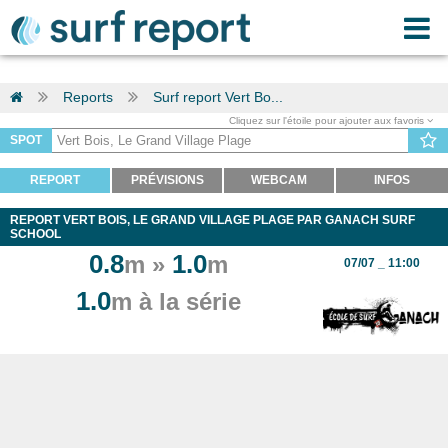
Reports
Surf report Vert Bo...
Cliquez sur l'étoile pour ajouter aux favoris
SPOT
REPORT
PRÉVISIONS
WEBCAM
INFOS
REPORT VERT BOIS, LE GRAND VILLAGE PLAGE PAR GANACH SURF
SCHOOL
0.8
1.0
m »
m
07/07 _ 11:00
1.0
m à la série