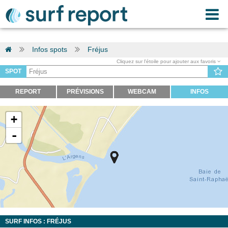
Infos spots
Fréjus
Cliquez sur l'étoile pour ajouter aux favoris
SPOT
REPORT
PRÉVISIONS
WEBCAM
INFOS
+
-
SURF INFOS : FRÉJUS