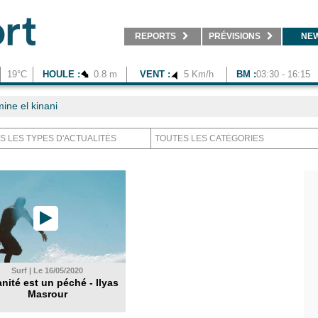
REPORTS
PRÉVISIONS
NE
19°C
HOULE :
0.8 m
VENT :
5 Km/h
BM :
03:30 - 16:15
ine el kinani
Surf | Le 16/05/2020
nité est un péché - Ilyas
Masrour