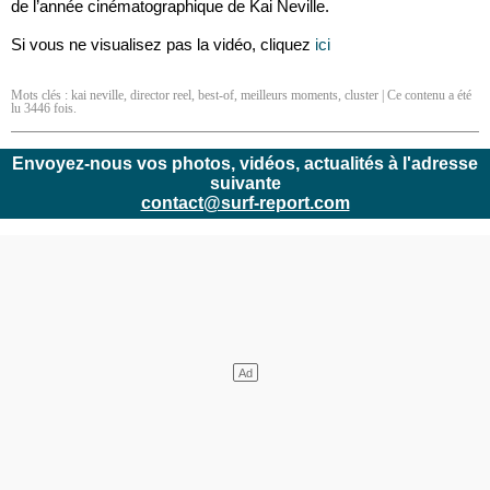
de l’année cinématographique de Kai Neville.
Si vous ne visualisez pas la vidéo, cliquez
ici
Mots clés :
kai neville
,
director reel
,
best-of
,
meilleurs moments
,
cluster
| Ce contenu a été
lu 3446 fois.
Envoyez-nous vos photos, vidéos, actualités à l'adresse
suivante
contact@surf-report.com