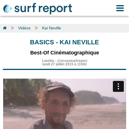
Vidéos
Kai Neville
BASICS
-
KAI NEVILLE
Best-Of Cinématographique
Laetitia
-
@oceansurfreport
lundi 27 juillet 2015 à 11h02