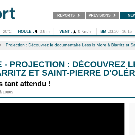
REPORTS
PRÉVISIONS
NE
20°C
HOULE :
0.8 m
VENT :
0 Km/h
BM :
03:30 - 16:15
Projection : Découvrez le documentaire Less is More à Biarritz et Sa
E
-
PROJECTION : DÉCOUVREZ 
ARRITZ ET SAINT-PIERRE D'OLÉ
s tant attendu !
 à 10h05