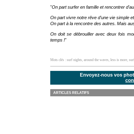
"
On part surfer en famille et rencontrer d'au
On part vivre notre rêve d'une vie simple 
On part à la rencontre des autres. Mais a
On doit se débrouiller avec deux fois m
temps !
"
Mots clés :
surf nights
,
around the waves
,
less is more
,
sur
Envoyez-nous vos photos
con
ARTICLES RELATIFS