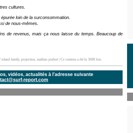
tres cultures.
et épurée loin de la surconsommation.
ussi de nous-mêmes.
oins de revenus, mais ça nous laisse du temps. Beaucoup de
f island family
,
projection
,
mathias joubert
| Ce contenu a été lu 3698 fois.
, vidéos, actualités à l'adresse suivante
tact@surf-report.com