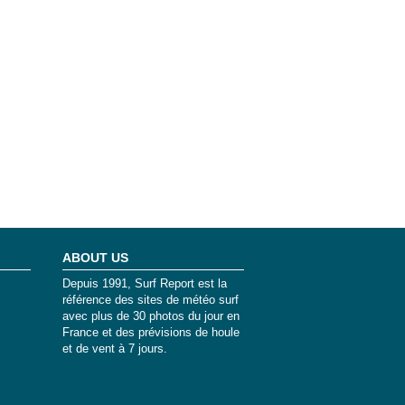
ABOUT US
Depuis 1991, Surf Report est la
référence des sites de météo surf
avec plus de 30 photos du jour en
France et des prévisions de houle
et de vent à 7 jours.