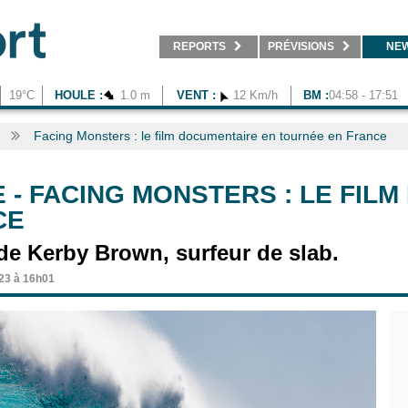
REPORTS
PRÉVISIONS
NE
19°C
HOULE :
1.0 m
VENT :
12 Km/h
BM :
04:58 - 17:51
Facing Monsters : le film documentaire en tournée en France
E
-
FACING MONSTERS : LE FIL
CE
de Kerby Brown, surfeur de slab.
023 à 16h01