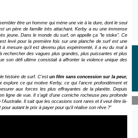
embler être un homme qui mène une vie à la dure, dont le seul
c'est un père de famille très attachant. Kerby a eu une immense
t très jeune. Dans le monde du surf, on appelle ça "
le stoke
". Ce
'est levé pour la première fois sur une planche de surf est une
 et à mesure qu'il est devenu plus expérimenté, il a eu du mal à
t à rechercher des vagues plus grandes, plus puissantes et plus
 son défi ultime consistait à affronter la violence unique des
e histoire de surf. C'est
un film sans concession sur la peur,
ui explore ce qui motive Kerby, ce qui l'ancre profondément et
mesurer aux forces les plus effrayantes de la planète. Depuis
 ligne de vue. Il s'agit d'une corniche rocheuse peu profonde
'Australie. Il sait que les occasions sont rares et il veut être là-
pour autant le prix à payer pour qu'il réalise son rêve ?
"