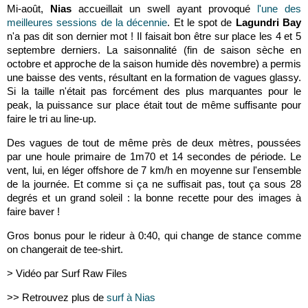
Mi-août,
Nias
accueillait un swell ayant provoqué
l'une des
meilleures sessions de la décennie
. Et le spot de
Lagundri Bay
n'a pas dit son dernier mot ! Il faisait bon être sur place les 4 et 5
septembre derniers. La saisonnalité (fin de saison sèche en
octobre et approche de la saison humide dès novembre) a permis
une baisse des vents, résultant en la formation de vagues glassy.
Si la taille n'était pas forcément des plus marquantes pour le
peak, la puissance sur place était tout de même suffisante pour
faire le tri au line-up.
Des vagues de tout de même près de deux mètres, poussées
par une houle primaire de 1m70 et 14 secondes de période. Le
vent, lui, en léger offshore de 7 km/h en moyenne sur l'ensemble
de la journée. Et comme si ça ne suffisait pas, tout ça sous 28
degrés et un grand soleil : la bonne recette pour des images à
faire baver !
Gros bonus pour le rideur à 0:40, qui change de stance comme
on changerait de tee-shirt.
> Vidéo par Surf Raw Files
>> Retrouvez plus de
surf à Nias