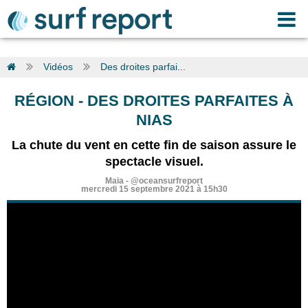
Vidéos
Des droites parfai...
RÉGION
-
DES DROITES PARFAITES À
NIAS
La chute du vent en cette fin de saison assure le
spectacle visuel.
Maia
-
@oceansurfreport
mercredi 15 septembre 2021 à 15h30